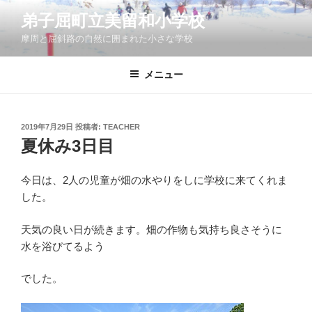
コ
弟子屈町立美留和小学校
ン
摩周と屈斜路の自然に囲まれた小さな学校
テ
ン
ツ
メニュー
へ
ス
キ
投
2019年7月29日
投稿者:
TEACHER
稿
ッ
夏休み3日目
日:
プ
今日は、2人の児童が畑の水やりをしに学校に来てくれま
した。
天気の良い日が続きます。畑の作物も気持ち良さそうに
水を浴びてるよう
でした。