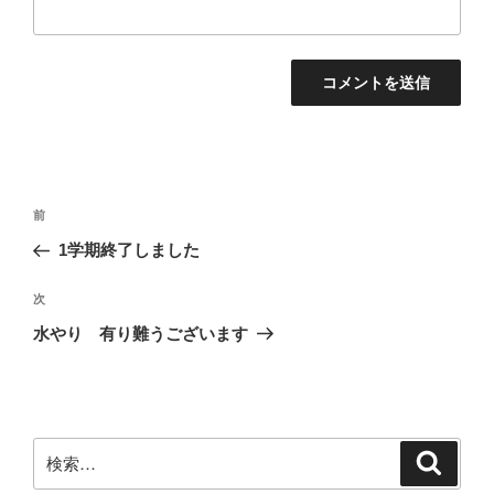
投
前
前
稿
の
1学期終了しました
ナ
投
ビ
稿
次
次
ゲ
の
水やり 有り難うございます
投
ー
稿
シ
ョ
ン
検
検
索
索: