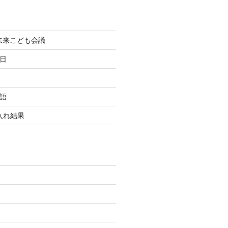
町未来こども会議
終日
国語
玉入れ結果