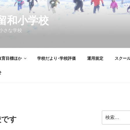
留和小学校
小さな学校
教育目標ほか
学校だより･学校評価
運用規定
スクー
せ
検
校です
索: