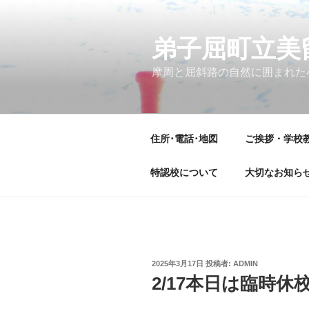
コ
ン
テ
弟子屈町立美
ン
摩周と屈斜路の自然に囲まれた
ツ
へ
ス
キ
住所･電話･地図
ご挨拶・学校
ッ
プ
特認校について
大切なお知ら
投
2025年3月17日
投稿者:
ADMIN
稿
2/17本日は臨時休
日: