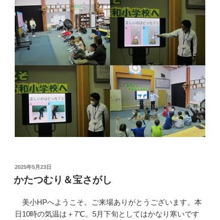
投
2025年5月23日
稿
かたつむり＆宝さがし
日:
美小HPへようこそ。ご来場ありがとうございます。本
日10時の気温は＋7℃。5月下旬としてはかなり寒いです