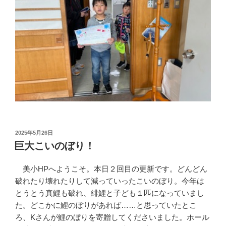
投
2025年5月26日
稿
巨大こいのぼり！
日:
美小HPへようこそ。本日２回目の更新です。どんどん
破れたり壊れたりして減っていったこいのぼり。今年は
とうとう真鯉も破れ、緋鯉と子ども１匹になっていまし
た。どこかに鯉のぼりがあれば……と思っていたとこ
ろ、Kさんが鯉のぼりを寄贈してくださいました。ホール