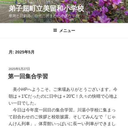
コ
弟子屈町立美留和小学校
ン
摩周と屈斜路の自然に囲まれた小さな学校
テ
ン
ツ
メニュー
へ
ス
キ
月:
2025年5月
ッ
プ
投
2025年5月27日
稿
第一回集合学習
日:
美小HPへようこそ。ご来場ありがとうございます。今
朝は＋1℃だったのに日中は＋20℃！久々の快晴で心地よ
い一日でした。
今日は今年度一回目の集合学習。川湯小学校に集まっ
て顔合わせのご挨拶と校歌披露、そしてみんなで「じゃ
んけん列車」。体育館いっぱいに長ーい列車ができまし