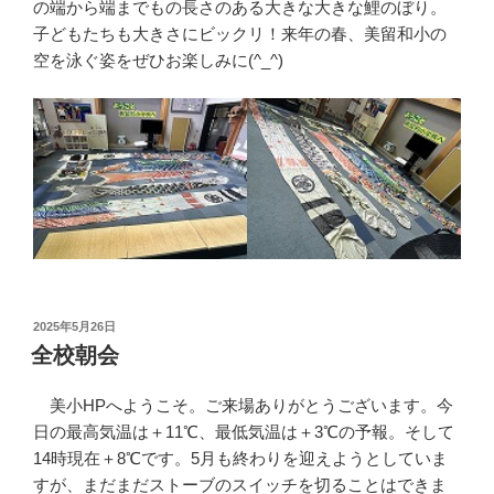
の端から端までもの長さのある大きな大きな鯉のぼり。
子どもたちも大きさにビックリ！来年の春、美留和小の
空を泳ぐ姿をぜひお楽しみに(^_^)
投
2025年5月26日
稿
全校朝会
日:
美小HPへようこそ。ご来場ありがとうございます。今
日の最高気温は＋11℃、最低気温は＋3℃の予報。そして
14時現在＋8℃です。5月も終わりを迎えようとしていま
すが、まだまだストーブのスイッチを切ることはできま