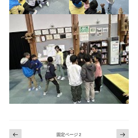
投
前
次
固定ページ
2