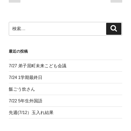
の
の
稿
ペ
ペ
の
ー
ー
ペ
ジ
ジ
検
検
ー
索
索:
ジ
送
最近の投稿
り
7/27 弟子屈町未来こども会議
7/24 1学期最終日
飯ごう炊さん
7/22 5年生外国語
先週(7/12）玉入れ結果