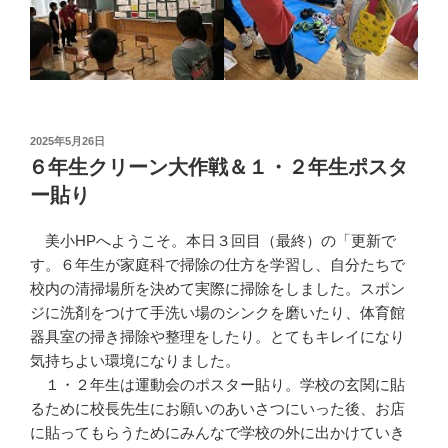
投
2025年5月26日
稿
６年生クリーン大作戦＆１・２年生ポスタ
日:
ー貼り
美小HPへようこそ。本日３回目（最終）の「更新で
す。６年生が家庭科で掃除の仕方を学習し、自分たちで
校内の清掃場所を決めて実際に掃除をしました。スポン
ジに洗剤をつけて手洗い場のシンクを磨いたり、体育館
器具室の掃き掃除や整理をしたり。とてもキレイになり
気持ちよい環境になりました。
１・２年生は運動会のポスター貼り。学校の玄関に貼
るために校長先生にお願いのあいさつにいった後、お店
に貼ってもらうためにみんなで学校の外に出かけていき