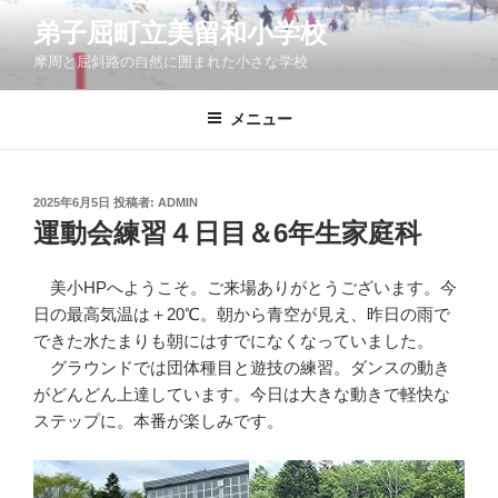
コ
弟子屈町立美留和小学校
ン
摩周と屈斜路の自然に囲まれた小さな学校
テ
ン
ツ
メニュー
へ
ス
キ
投
2025年6月5日
投稿者:
ADMIN
稿
ッ
運動会練習４日目＆6年生家庭科
日:
プ
美小HPへようこそ。ご来場ありがとうございます。今
日の最高気温は＋20℃。朝から青空が見え、昨日の雨で
できた水たまりも朝にはすでになくなっていました。
グラウンドでは団体種目と遊技の練習。ダンスの動き
がどんどん上達しています。今日は大きな動きで軽快な
ステップに。本番が楽しみです。