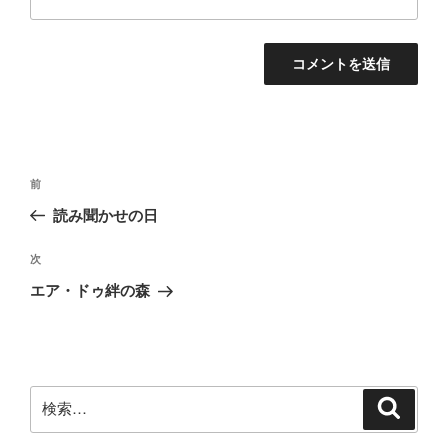
投
前
前
稿
の
読み聞かせの日
ナ
投
ビ
稿
次
次
ゲ
の
エア・ドゥ絆の森
投
ー
稿
シ
ョ
ン
検
検
索
索: