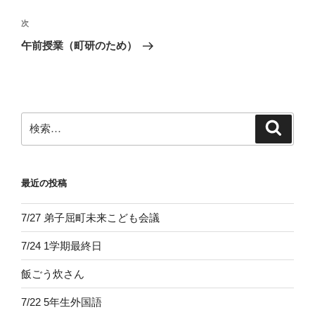
ナ
投
ビ
稿
次
次
ゲ
の
午前授業（町研のため）
投
ー
稿
シ
ョ
ン
検
検
索
索:
最近の投稿
7/27 弟子屈町未来こども会議
7/24 1学期最終日
飯ごう炊さん
7/22 5年生外国語