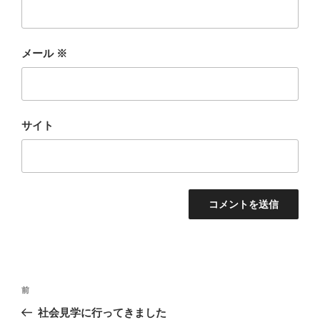
メール
※
サイト
投
前
前
稿
の
社会見学に行ってきました