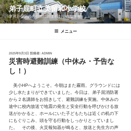
コ
弟子屈町立美留和小学校
ン
摩周と屈斜路の自然に囲まれた小さな学校
テ
ン
ツ
メニュー
へ
ス
キ
投
2025年9月3日
投稿者:
ADMIN
稿
ッ
災害時避難訓練（中休み・予告な
日:
プ
し！）
美小HPへようこそ。今朝はまた霧雨。グラウンドには
少し水たまりができていました。今日は、弟子屈消防署
から２名講師をお招きして、避難訓練を実施。中休みの
途中に校内放送で地震の発生と安全行動を呼びかける放
送がかかると、ホールにいた子どもたちは近くの机の下
にもぐりこみ、頭を守る行動をしっかりとっていまし
た。 その後、火災報知器が鳴ると、放送と先生方の声