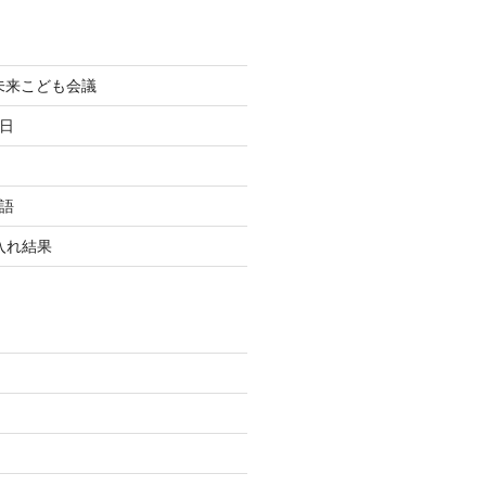
町未来こども会議
終日
国語
玉入れ結果