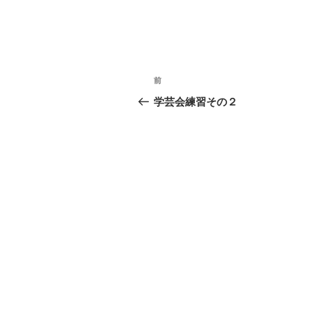
投
前
前
稿
の
学芸会練習その２
投
ナ
稿
ビ
ゲ
ー
シ
ョ
ン