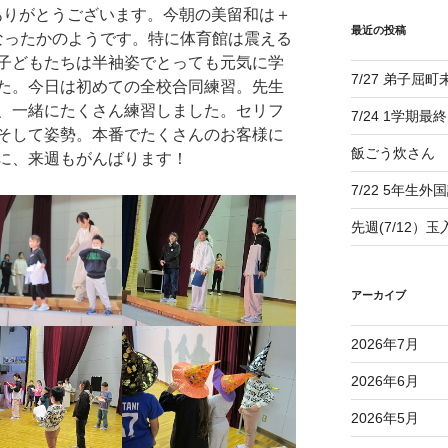
りがとうございます。今朝の美留和は＋
最近の投稿
なったかのようです。特に体育館は震える
子どもたちは半袖姿でとっても元気に学
7/27 弟子屈
た。今日は初めての全校合同練習。先生
、一緒にたくさん練習しました。セリフ
7/24 1学期最
そして姿勢。本番でたくさんのお客様に
飯ごう炊さん
に、来週もがんばります！
7/22 5年生外
先週(7/12）
アーカイブ
2026年7月
2026年6月
2026年5月