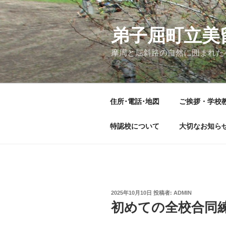
コ
ン
テ
弟子屈町立美
ン
摩周と屈斜路の自然に囲まれた
ツ
へ
ス
キ
住所･電話･地図
ご挨拶・学校
ッ
プ
特認校について
大切なお知ら
投
2025年10月10日
投稿者:
ADMIN
稿
初めての全校合同
日: