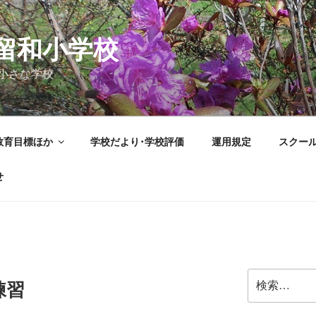
留和小学校
小さな学校
教育目標ほか
学校だより･学校評価
運用規定
スクー
せ
検
練習
索: