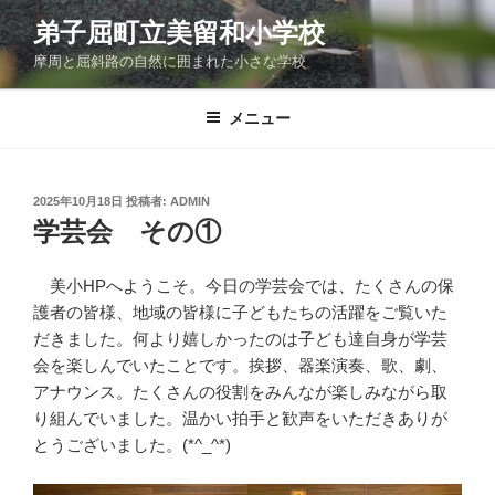
コ
弟子屈町立美留和小学校
ン
摩周と屈斜路の自然に囲まれた小さな学校
テ
ン
ツ
メニュー
へ
ス
キ
投
2025年10月18日
投稿者:
ADMIN
稿
ッ
学芸会 その①
日:
プ
美小HPへようこそ。今日の学芸会では、たくさんの保
護者の皆様、地域の皆様に子どもたちの活躍をご覧いた
だきました。何より嬉しかったのは子ども達自身が学芸
会を楽しんでいたことです。挨拶、器楽演奏、歌、劇、
アナウンス。たくさんの役割をみんなが楽しみながら取
り組んでいました。温かい拍手と歓声をいただきありが
とうございました。(*^_^*)