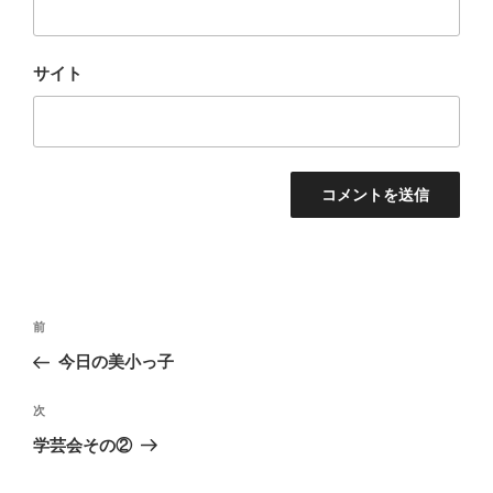
サイト
投
前
前
稿
の
今日の美小っ子
ナ
投
ビ
稿
次
次
ゲ
の
学芸会その②
投
ー
稿