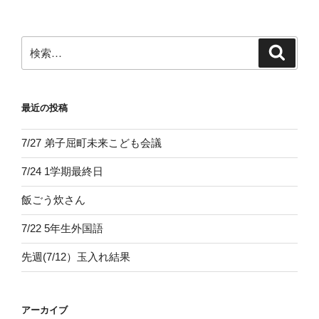
シ
ョ
ン
検
検
索
索:
最近の投稿
7/27 弟子屈町未来こども会議
7/24 1学期最終日
飯ごう炊さん
7/22 5年生外国語
先週(7/12）玉入れ結果
アーカイブ