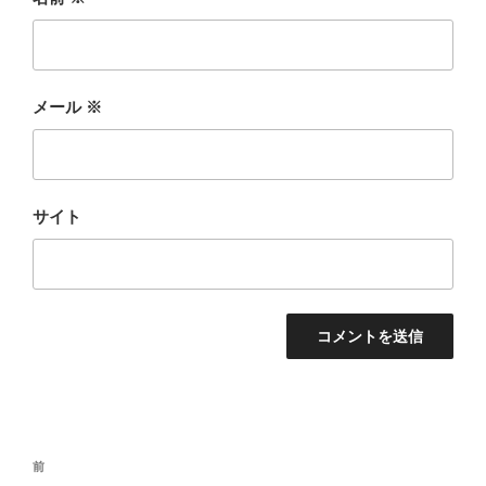
メール
※
サイト
投
前
前
稿