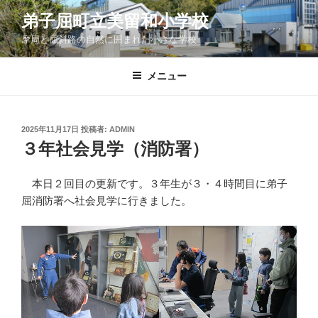
コ
弟子屈町立美留和小学校
ン
摩周と屈斜路の自然に囲まれた小さな学校
テ
ン
ツ
メニュー
へ
ス
キ
投
2025年11月17日
投稿者:
ADMIN
稿
ッ
３年社会見学（消防署）
日:
プ
本日２回目の更新です。３年生が３・４時間目に弟子
屈消防署へ社会見学に行きました。