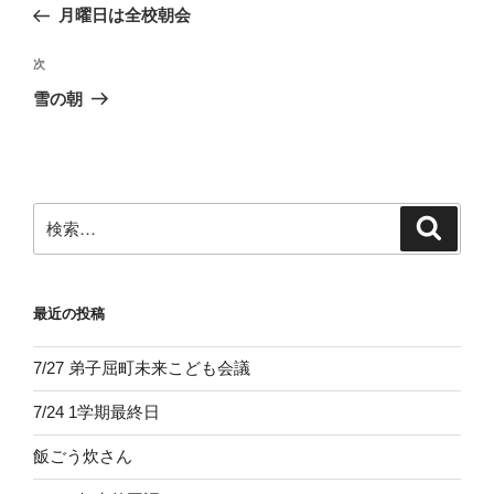
の
月曜日は全校朝会
ナ
投
ビ
稿
次
次
ゲ
の
雪の朝
投
ー
稿
シ
ョ
ン
検
検
索
索:
最近の投稿
7/27 弟子屈町未来こども会議
7/24 1学期最終日
飯ごう炊さん