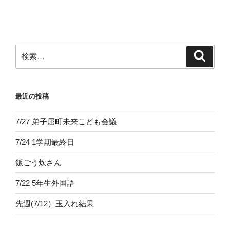
投
ー
稿
シ
ョ
ン
検
検
索
索:
最近の投稿
7/27 弟子屈町未来こども会議
7/24 1学期最終日
飯ごう炊さん
7/22 5年生外国語
先週(7/12）玉入れ結果