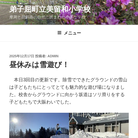
コ
弟子屈町立美留和小学校
ン
摩周と屈斜路の自然に囲まれた小さな学校
テ
ン
ツ
メニュー
へ
ス
キ
投
2025年12月17日
投稿者:
ADMIN
稿
ッ
昼休みは雪遊び！
日:
プ
本日3回目の更新です。除雪でできたグラウンドの雪山
は子どもたちにとってとても魅力的な遊び場になりまし
た。校舎からグラウンドに向かう坂道はソリ滑りをする
子どもたちで大賑わいでした。