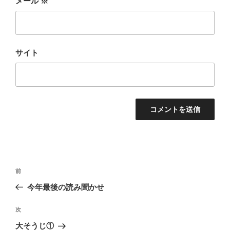
メール
※
サイト
投
前
前
稿
の
今年最後の読み聞かせ
ナ
投
ビ
稿
次
次
ゲ
の
大そうじ①