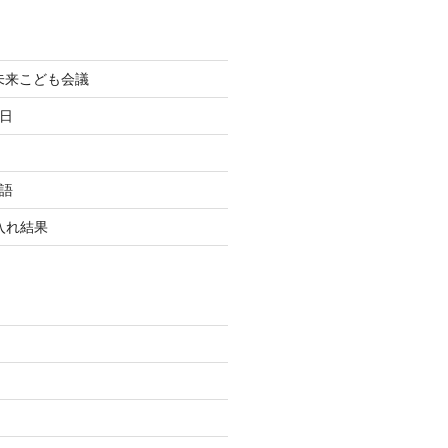
町未来こども会議
終日
国語
玉入れ結果