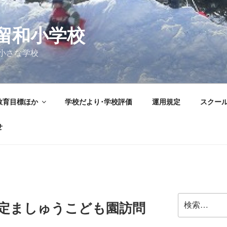
留和小学校
小さな学校
教育目標ほか
学校だより･学校評価
運用規定
スクー
せ
検
認定ましゅうこども園訪問
索: