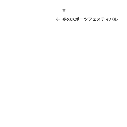
投
前
前
稿
の
冬のスポーツフェスティバル
投
ナ
稿
ビ
ゲ
ー
シ
ョ
ン