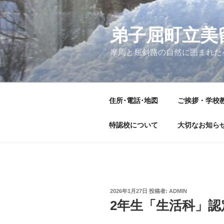
コ
ン
テ
弟子屈町立美
ン
摩周と屈斜路の自然に囲まれた
ツ
へ
ス
キ
住所･電話･地図
ご挨拶・学校
ッ
プ
特認校について
大切なお知ら
投
2026年1月27日
投稿者:
ADMIN
稿
2年生「生活科」
日: