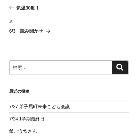
稿
の
気温30度！
ナ
投
ビ
稿
次
次
ゲ
の
6/3 読み聞かせ
投
ー
稿
シ
ョ
ン
検
検
索
索:
最近の投稿
7/27 弟子屈町未来こども会議
7/24 1学期最終日
飯ごう炊さん