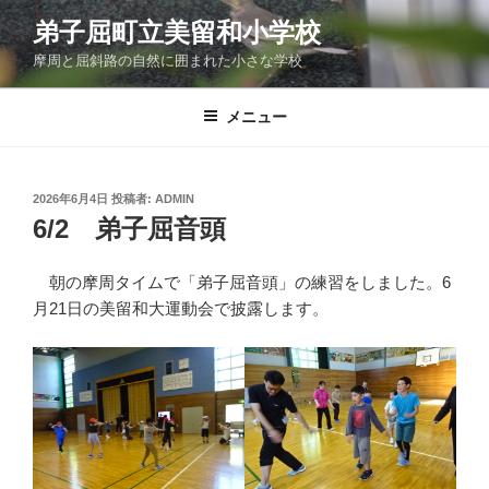
コ
弟子屈町立美留和小学校
ン
摩周と屈斜路の自然に囲まれた小さな学校
テ
ン
ツ
メニュー
へ
ス
キ
投
2026年6月4日
投稿者:
ADMIN
稿
ッ
6/2 弟子屈音頭
日:
プ
朝の摩周タイムで「弟子屈音頭」の練習をしました。6
月21日の美留和大運動会で披露します。