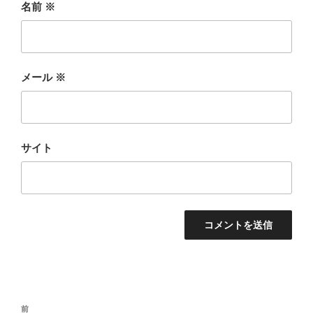
名前
※
メール
※
サイト
投
前
前