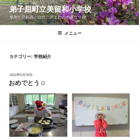
コ
弟子屈町立美留和小学校
ン
摩周と屈斜路の自然に囲まれた小さな学校
テ
ン
ツ
メニュー
へ
ス
キ
カテゴリー:
学校紹介
ッ
プ
投
2022年5月30日
稿
おめでとう☺
日: