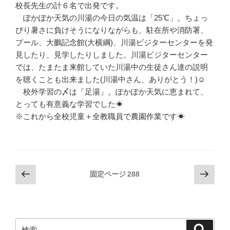
校長先生の計６名で出発です。
ぽかぽか天気の川湯の今日の気温は「25℃」。ちょっ
ぴり暑さに負けそうになりながらも、駐在所や消防署、
プール、大鵬記念館(大横綱)、川湯ビジターセンターを発
見したり、見学したりしました。川湯ビジターセンター
では、たまたま来館していた川湯中の生徒さん達の説明
を聴くことも出来ました(川湯中さん、ありがとう！)☺
校外学習の〆は「足湯」。ぽかぽか天気に恵まれて、
とっても有意義な学習でした☀
※これから全校児童＋全教職員で農園作業です☀
投
前
次
固定ページ
288
の
の
稿
ペ
ペ
の
ー
ー
ペ
ジ
ジ
検
検
ー