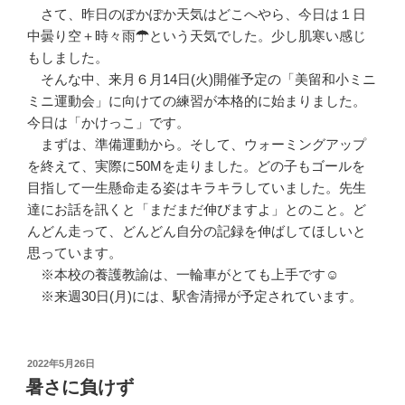
さて、昨日のぽかぽか天気はどこへやら、今日は１日
中曇り空＋時々雨☂という天気でした。少し肌寒い感じ
もしました。
そんな中、来月６月14日(火)開催予定の「美留和小ミニ
ミニ運動会」に向けての練習が本格的に始まりました。
今日は「かけっこ」です。
まずは、準備運動から。そして、ウォーミングアップ
を終えて、実際に50Mを走りました。どの子もゴールを
目指して一生懸命走る姿はキラキラしていました。先生
達にお話を訊くと「まだまだ伸びますよ」とのこと。ど
んどん走って、どんどん自分の記録を伸ばしてほしいと
思っています。
※本校の養護教諭は、一輪車がとても上手です☺
※来週30日(月)には、駅舎清掃が予定されています。
投
2022年5月26日
稿
暑さに負けず
日: