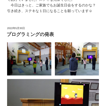
今日はきっと、ご家族でもお誕生日会をするのかな？
引き続き、ステキな１日になることを願っています☺
投
2022年5月30日
稿
プログラミングの発表
日: