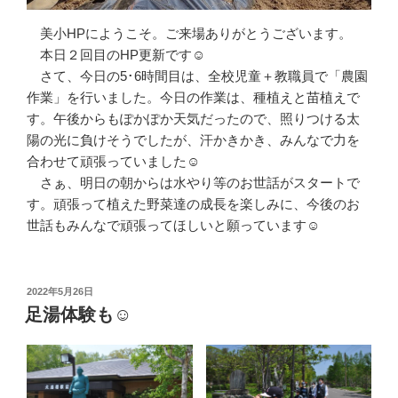
美小HPにようこそ。ご来場ありがとうございます。
本日２回目のHP更新です☺
さて、今日の5･6時間目は、全校児童＋教職員で「農園
作業」を行いました。今日の作業は、種植えと苗植えで
す。午後からもぽかぽか天気だったので、照りつける太
陽の光に負けそうでしたが、汗かきかき、みんなで力を
合わせて頑張っていました☺
さぁ、明日の朝からは水やり等のお世話がスタートで
す。頑張って植えた野菜達の成長を楽しみに、今後のお
世話もみんなで頑張ってほしいと願っています☺
投
2022年5月26日
稿
足湯体験も☺
日: