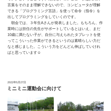
言葉をそのまま理解できないので、コンピュータが理解
できる「プログラミング言語」を使って命令（指令）を
出してプログラミングをしていくのです。
朝会では、３年生Aさんが発表しました。もちろん、作
業時には担任の先生がサポートしているとはいえ、まだ
10歳に満たない子が、自分に与えられたタブレットを使
ってこういった作業ができるというのは素晴らしい力だ
なと感じました。こういう力をどんどん伸ばしていけれ
ばと思っています☺
投
2022年5月27日
稿
ミニミニ運動会に向けて
日: