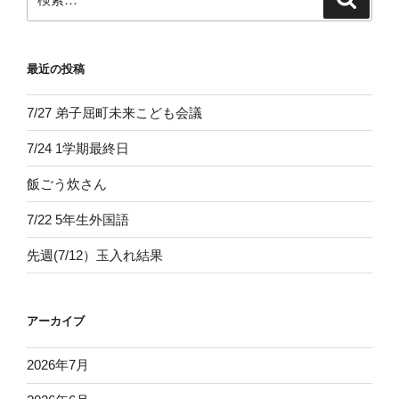
索
索:
ジ
送
最近の投稿
り
7/27 弟子屈町未来こども会議
7/24 1学期最終日
飯ごう炊さん
7/22 5年生外国語
先週(7/12）玉入れ結果
アーカイブ
2026年7月