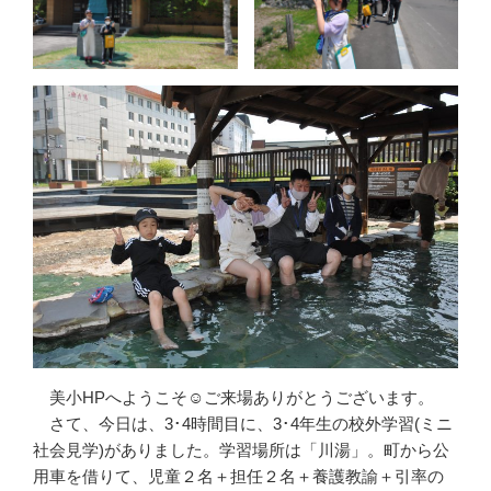
美小HPへようこそ☺ご来場ありがとうございます。
さて、今日は、3･4時間目に、3･4年生の校外学習(ミニ
社会見学)がありました。学習場所は「川湯」。町から公
用車を借りて、児童２名＋担任２名＋養護教諭＋引率の