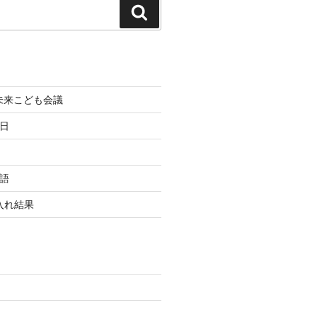
検
索
町未来こども会議
終日
国語
玉入れ結果