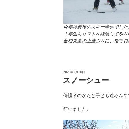
今年度最後のスキー学習でした
１年生もリフトを経験して滑り
全校児童の上達ぶりに、指導員
投
2020年2月18日
稿
スノーシュー
日:
保護者のかたと子ども達みんな
行いました。