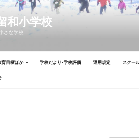
留和小学校
小さな学校
教育目標ほか
学校だより･学校評価
運用規定
スクー
せ