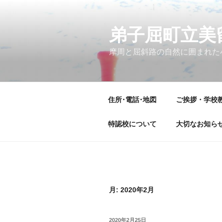
コ
ン
テ
弟子屈町立美
ン
摩周と屈斜路の自然に囲まれた
ツ
へ
ス
キ
住所･電話･地図
ご挨拶・学校
ッ
プ
特認校について
大切なお知ら
月:
2020年2月
投
2020年2月25日