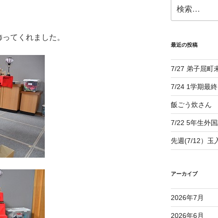
検
索:
飾ってくれました。
最近の投稿
7/27 弟子屈
7/24 1学期最
飯ごう炊さん
7/22 5年生外
先週(7/12）
アーカイブ
2026年7月
2026年6月