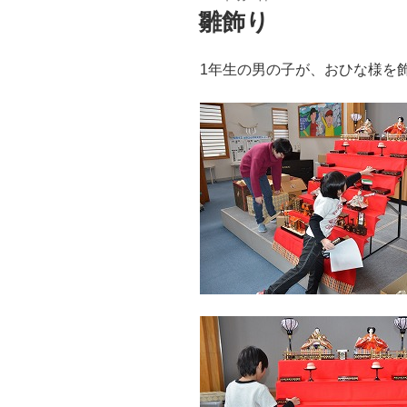
稿
雛飾り
日:
1年生の男の子が、おひな様を