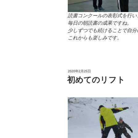
読書コンクールの表彰式を行い
毎日の朝読書の成果ですね。
少しずつでも続けることで自分の
これからも楽しみです。
投
2020年2月25日
稿
初めてのリフト
日: