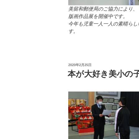
美留和郵便局のご協力により、
版画作品展を開催中です。
今年も児童一人一人の素晴らし
す。
投
2020年2月25日
稿
本が大好き美小の
日: