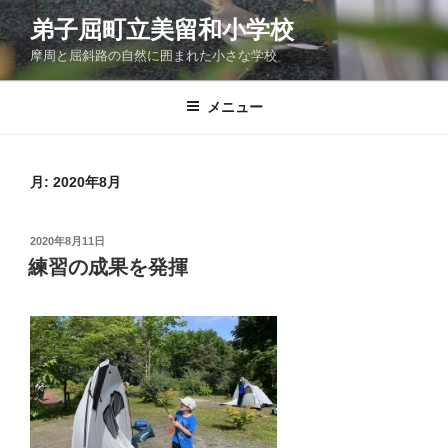
コ
弟子屈町立美留和小学校
ン
摩周と屈斜路の自然に囲まれた小さな学校
テ
ン
ツ
メニュー
へ
ス
キ
月:
2020年8月
ッ
プ
投
2020年8月11日
稿
練習の成果を発揮
日: