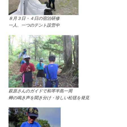
８月３日・４日の宿泊研修
一人、一つのテント設営中
萩原さんのガイドで和琴半島一周
蝉の鳴き声を聞き分け・珍しい松毬を発見