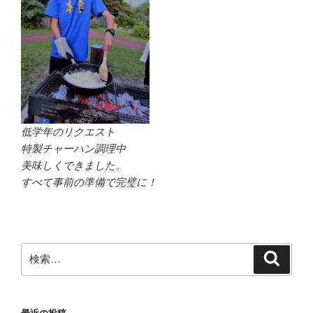
低学年のリクエスト
特製チャーハン調理中
美味しくできました。
すべて事前の準備で完璧に！
検
検
索
索: