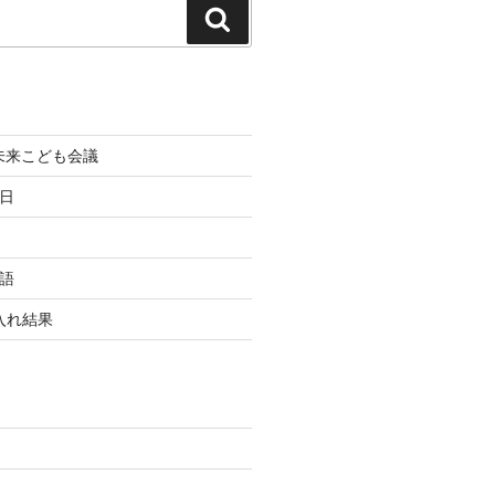
検
索
町未来こども会議
終日
国語
玉入れ結果