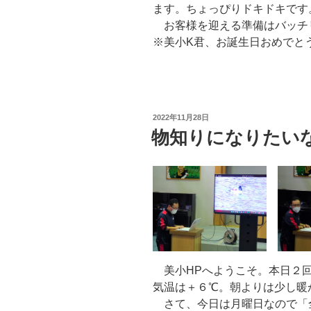
ます。ちょっぴりドキドキです
お客様を迎える準備はバッチ
※美小K君、お誕生日おめでと
投
2022年11月28日
稿
物知りになりたい
日:
美小HPへようこそ。本日２回目
気温は＋６℃。朝よりは少し暖
さて、今日は月曜日なので「