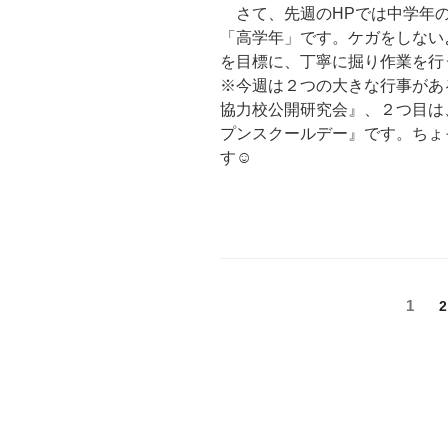
さて、先週のHPでは中学年の
「高学年」です。ケガをしない
を目標に、丁寧に掘り作業を行
※今週は２つの大きな行事がある
協力校公開研究会』、２つ目は、
プンスクールデー』です。ちょ
す☺
投
固
1
2
定
稿
ペ
の
ー
ジ
ペ