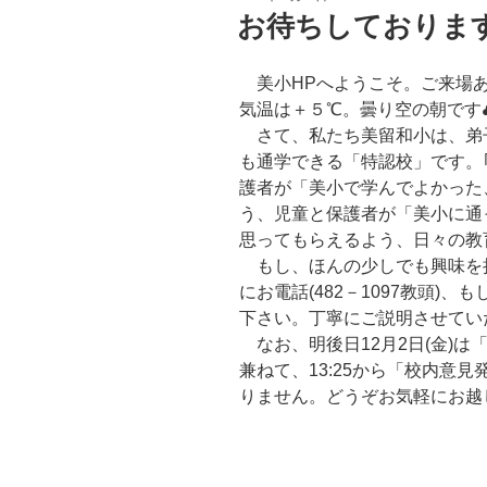
稿
お待ちしておりま
日:
美小HPへようこそ。ご来場あ
気温は＋５℃。曇り空の朝です
さて、私たち美留和小は、弟
も通学できる「特認校」です。
護者が「美小で学んでよかった
う、児童と保護者が「美小に通
思ってもらえるよう、日々の教
もし、ほんの少しでも興味を
にお電話(482－1097教頭)、
下さい。丁寧にご説明させてい
なお、明後日12月2日(金)
兼ねて、13:25から「校内意
りません。どうぞお気軽にお越