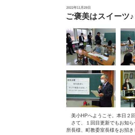
投
2022年11月29日
稿
ご褒美はスイーツ♪
日:
美小HPへようこそ。本日２回
さて、１回目更新でもお知ら
所長様、町教委室長様をお招き