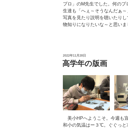
プロ」のM先生でした。何のプ
生達も「へぇ～そうなんだぁ～
写真を見たり説明を聴いたりし
物知りになりたいな～と思いま
投
2022年11月28日
稿
高学年の版画
日:
美小HPへようこそ。今週も宜
和小の気温はー３℃。ぐぐっと