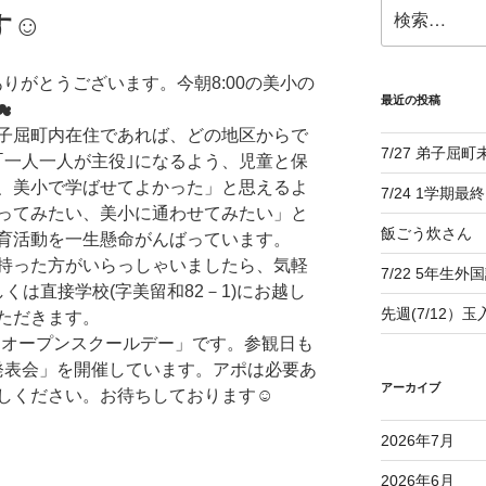
検
す☺
索:
りがとうございます。今朝8:00の美小の
最近の投稿
☁
子屈町内在住であれば、どの地区からで
7/27 弟子屈
｢一人一人が主役｣になるよう、児童と保
、美小で学ばせてよかった」と思えるよ
7/24 1学期最
ってみたい、美小に通わせてみたい」と
飯ごう炊さん
育活動を一生懸命がんばっています。
持った方がいらっしゃいましたら、気軽
7/22 5年生外
もしくは直接学校(字美留和82－1)にお越し
先週(7/12）
ただきます。
は「オープンスクールデー」です。参観日も
見発表会」を開催しています。アポは必要あ
アーカイブ
しください。お待ちしております☺
2026年7月
2026年6月