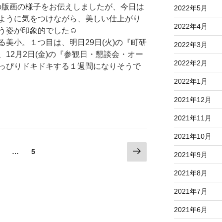
版画の様子をお伝えしましたが、今日は
2022年5月
ように気をつけながら、美しい仕上がり
2022年4月
う姿が印象的でした☺
美小。１つ目は、明日29日(火)の『町研
2022年3月
12月2日(金)の『参観日・懇談会・オー
2022年2月
っぴりドキドキする１週間になりそうで
2022年1月
2021年12月
2021年11月
2021年10月
次
固
固
…
5
2021年9月
の
定
定
ペ
ペ
ペ
2021年8月
ー
ー
ー
2021年7月
ジ
ジ
ジ
2021年6月