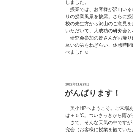
しました。
授業では、お客様が沢山いる
りの授業風景を披露。さらに授
校の先生方から沢山のご意見を
いただいて、大成功の研究会と
研究会参加の皆さんがお帰り
互いの労をねぎらい、休憩時間
べました☺
投
2022年11月29日
稿
がんばります！
日:
美小HPへようこそ。ご来場あ
は＋５℃。ついさっきから雨が
さて、そんな天気の中ですが
究会（お客様に授業を観ていた