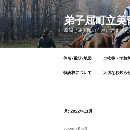
コ
ン
テ
弟子屈町立美
ン
摩周と屈斜路の自然に囲まれた
ツ
へ
ス
キ
住所･電話･地図
ご挨拶・学校
ッ
プ
特認校について
大切なお知ら
月:
2022年11月
投
2022年11月30日