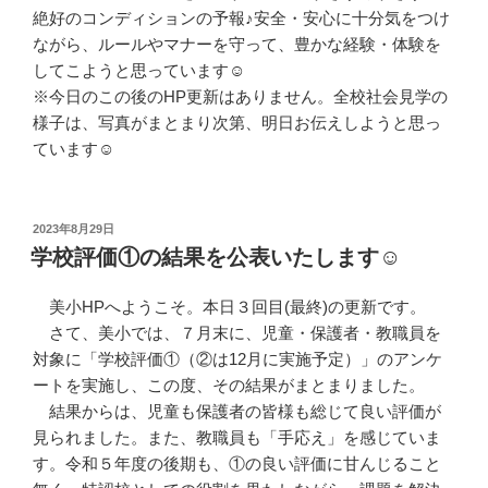
絶好のコンディションの予報♪安全・安心に十分気をつけ
ながら、ルールやマナーを守って、豊かな経験・体験を
してこようと思っています☺
※今日のこの後のHP更新はありません。全校社会見学の
様子は、写真がまとまり次第、明日お伝えしようと思っ
ています☺
投
2023年8月29日
稿
学校評価①の結果を公表いたします☺
日:
美小HPへようこそ。本日３回目(最終)の更新です。
さて、美小では、７月末に、児童・保護者・教職員を
対象に「学校評価①（②は12月に実施予定）」のアンケ
ートを実施し、この度、その結果がまとまりました。
結果からは、児童も保護者の皆様も総じて良い評価が
見られました。また、教職員も「手応え」を感じていま
す。令和５年度の後期も、①の良い評価に甘んじること