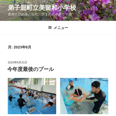
コ
弟子屈町立美留和小学校
ン
摩周と屈斜路の自然に囲まれた小さな学校
テ
ン
ツ
メニュー
へ
ス
キ
月:
2023年8月
ッ
プ
投
2023年8月31日
稿
今年度最後のプール
日: