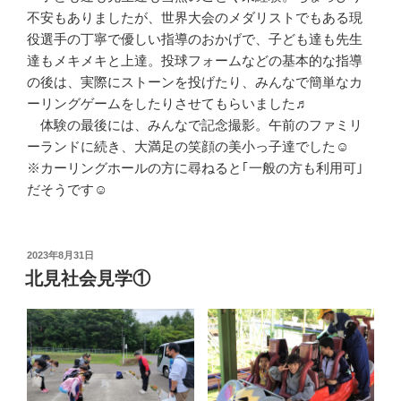
不安もありましたが、世界大会のメダリストでもある現
役選手の丁寧で優しい指導のおかげで、子ども達も先生
達もメキメキと上達。投球フォームなどの基本的な指導
の後は、実際にストーンを投げたり、みんなで簡単なカ
ーリングゲームをしたりさせてもらいました♬
体験の最後には、みんなで記念撮影。午前のファミリ
ーランドに続き、大満足の笑顔の美小っ子達でした☺
※カーリングホールの方に尋ねると｢一般の方も利用可｣
だそうです☺
投
2023年8月31日
稿
北見社会見学①
日: