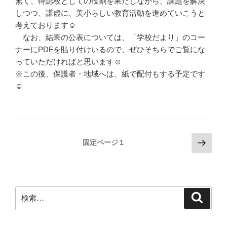
無く、特認校としての役割を果たしながら、課題を解決
しつつ、謙虚に、美小らしい教育活動を進めていこうと
考えております☺
なお、結果の公表については、「学校だより」のコー
ナーにPDFを貼り付けいるので、ぜひそちらでご覧にな
っていただければと思います☺
※この後、保護者・地域へは、紙で配付もする予定です
☺
投
次
固定ページ
1
の
稿
ペ
の
ー
ペ
ジ
検
検
ー
索
索:
ジ
送