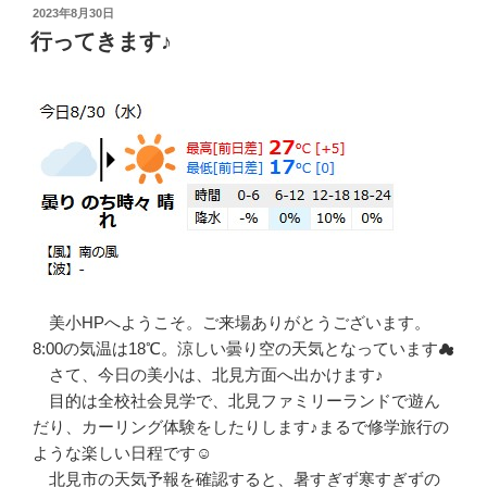
投
2023年8月30日
稿
行ってきます♪
日:
美小HPへようこそ。ご来場ありがとうございます。
8:00の気温は18℃。涼しい曇り空の天気となっています☁
さて、今日の美小は、北見方面へ出かけます♪
目的は全校社会見学で、北見ファミリーランドで遊ん
だり、カーリング体験をしたりします♪まるで修学旅行の
ような楽しい日程です☺
北見市の天気予報を確認すると、暑すぎず寒すぎずの