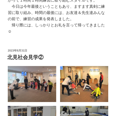
かって１時間１時間練習に取り組むスタイルです。
今日は今年最後ということもあり、ますます真剣に練
習に取り組み、時間の最後には、お友達＆先生達みんな
の前で、練習の成果を発表しました。
帰り際には、しっかりとお礼を言って帰ってきました
☺
投
2023年8月31日
稿
北見社会見学②
日: