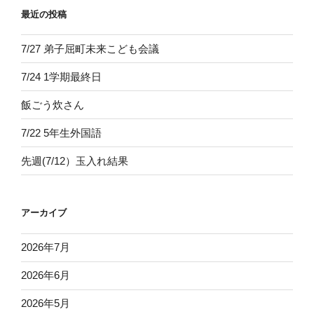
最近の投稿
り
7/27 弟子屈町未来こども会議
7/24 1学期最終日
飯ごう炊さん
7/22 5年生外国語
先週(7/12）玉入れ結果
アーカイブ
2026年7月
2026年6月
2026年5月