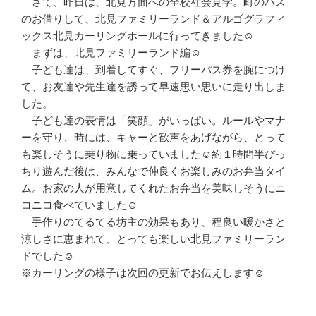
さて、昨日は、北見方面への全校社会見学。町のバス
のお借りして、北見ファミリーランド＆アルゴグラフィ
ックス北見カーリングホールに行ってきました☺
まずは、北見ファミリーランド編☺
子ども達は、到着してすぐ、フリーパス券を腕につけ
て、お友達や先生達を誘って早速思い思いに走り出しま
した。
子ども達の表情は「笑顔」がいっぱい。ルールやマナ
ーを守り、時には、キャーと歓声をあげながら、とって
も楽しそうに乗り物に乗っていました☺約１時間半びっ
ちり遊んだ後は、みんなで仲良くお楽しみのお弁当タイ
ム。お家の人が用意してくれたお弁当を美味しそうにニ
コニコ食べていました☺
手作りのてるてる坊主の効果もあり、程良い暖かさと
涼しさに恵まれて、とっても楽しい北見ファミリーラン
ドでした☺
※カーリングの様子は次回の更新でお伝えします☺