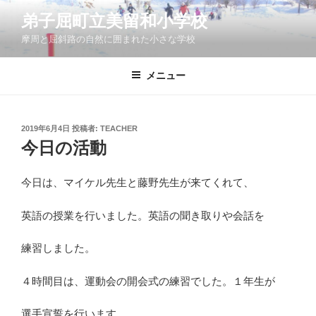
コ
弟子屈町立美留和小学校
ン
摩周と屈斜路の自然に囲まれた小さな学校
テ
ン
ツ
メニュー
へ
ス
キ
投
2019年6月4日
投稿者:
TEACHER
稿
ッ
今日の活動
日:
プ
今日は、マイケル先生と藤野先生が来てくれて、
英語の授業を行いました。英語の聞き取りや会話を
練習しました。
４時間目は、運動会の開会式の練習でした。１年生が
選手宣誓を行います。