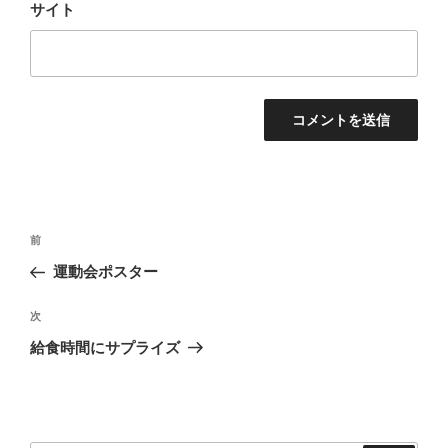
サイト
投
前
前
稿
の
運動会ポスター
ナ
投
ビ
稿
次
次
ゲ
の
給食時間にサプライズ
投
ー
稿
シ
ョ