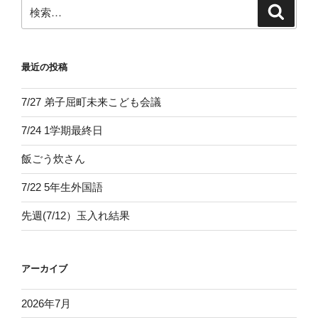
ン
検
検
索
索:
最近の投稿
7/27 弟子屈町未来こども会議
7/24 1学期最終日
飯ごう炊さん
7/22 5年生外国語
先週(7/12）玉入れ結果
アーカイブ
2026年7月