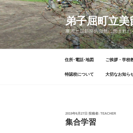
コ
ン
テ
弟子屈町立美
ン
摩周と屈斜路の自然に囲まれた
ツ
へ
ス
キ
住所･電話･地図
ご挨拶・学校
ッ
プ
特認校について
大切なお知ら
投
2019年6月27日
投稿者:
TEACHER
稿
集合学習
日: