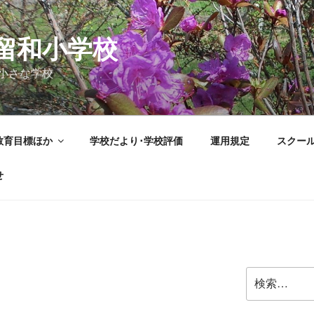
留和小学校
小さな学校
教育目標ほか
学校だより･学校評価
運用規定
スクー
せ
検
索: