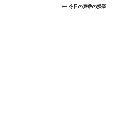
稿
の
今日の算数の授業
投
ナ
稿
ビ
ゲ
ー
シ
ョ
ン