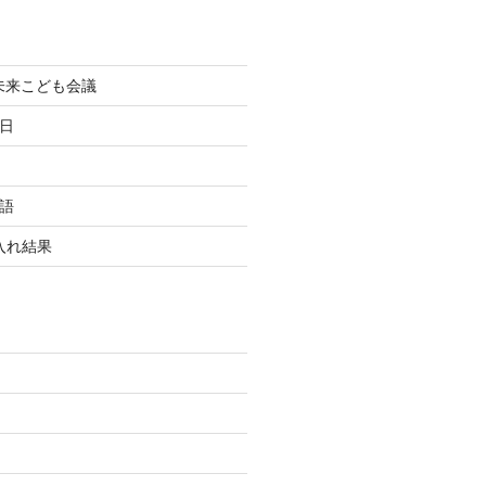
町未来こども会議
終日
国語
玉入れ結果