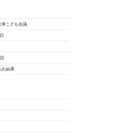
町未来こども会議
終日
国語
玉入れ結果