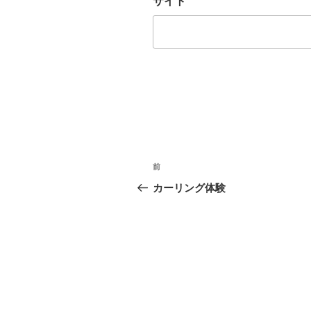
サイト
投
前
前
稿
の
カーリング体験
投
ナ
稿
ビ
ゲ
ー