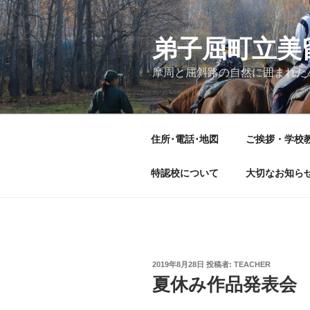
コ
ン
テ
弟子屈町立美
ン
摩周と屈斜路の自然に囲まれた
ツ
へ
ス
キ
住所･電話･地図
ご挨拶・学校
ッ
プ
特認校について
大切なお知ら
投
2019年8月28日
投稿者:
TEACHER
稿
夏休み作品発表会
日: