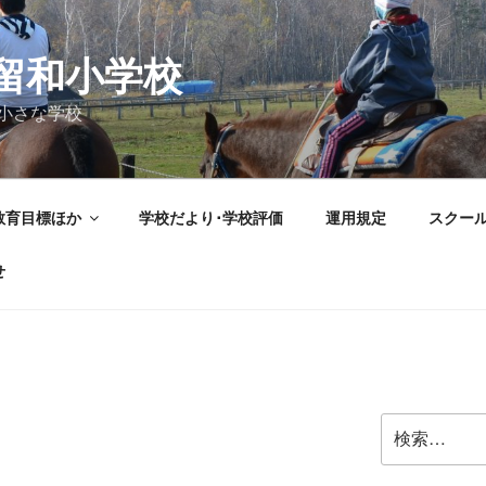
留和小学校
小さな学校
教育目標ほか
学校だより･学校評価
運用規定
スクー
せ
検
索: