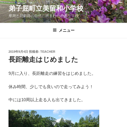
コ
弟子屈町立美留和小学校
ン
摩周と屈斜路の自然に囲まれた小さな学校
テ
ン
ツ
メニュー
へ
ス
キ
投
2019年9月4日
投稿者:
TEACHER
稿
ッ
長距離走はじめました
日:
プ
9月に入り、長距離走の練習をはじめました。
休み時間、少しでも良いので走ってみよう！
中には10周以上走る人も出てきました。