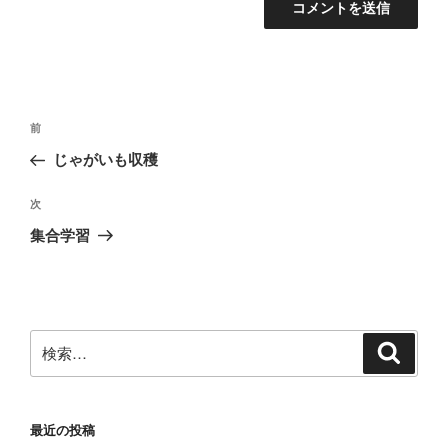
投
前
前
稿
の
じゃがいも収穫
ナ
投
ビ
稿
次
次
ゲ
の
集合学習
投
ー
稿
シ
ョ
ン
検
検
索
索:
最近の投稿