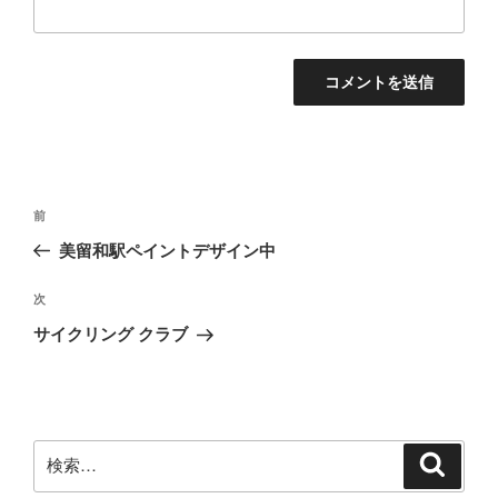
投
前
前
稿
の
美留和駅ペイントデザイン中
ナ
投
ビ
稿
次
次
ゲ
の
サイクリング クラブ
投
ー
稿
シ
ョ
ン
検
検
索
索: