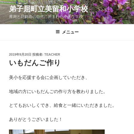
コ
弟子屈町立美留和小学校
ン
摩周と屈斜路の自然に囲まれた小さな学校
テ
ン
ツ
メニュー
へ
ス
キ
投
2019年9月20日
投稿者:
TEACHER
稿
ッ
いもだんご作り
日:
プ
美小を応援する会に企画していただき、
地域の方にいもだんごの作り方を教わりました。
とてもおいしくでき、給食と一緒にいただきました。
ありがとうございました！