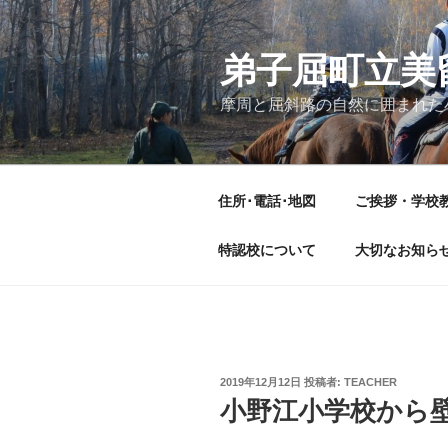
コ
ン
テ
弟子屈町立美
ン
摩周と屈斜路の自然に囲まれた
ツ
へ
ス
キ
住所･電話･地図
ご挨拶・学校
ッ
プ
特認校について
大切なお知ら
投
2019年12月12日
投稿者:
TEACHER
稿
小野江小学校から
日: