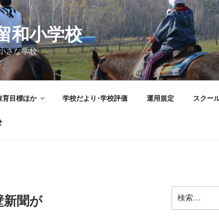
留和小学校
小さな学校
教育目標ほか
学校だより･学校評価
運用規定
スクー
せ
検
壁新聞が
索: