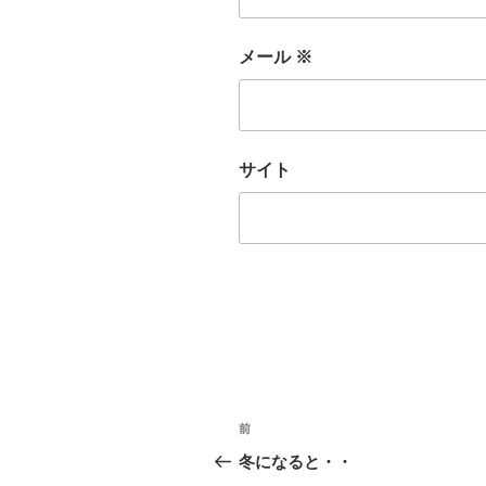
メール
※
サイト
投
前
前
稿
の
冬になると・・
投