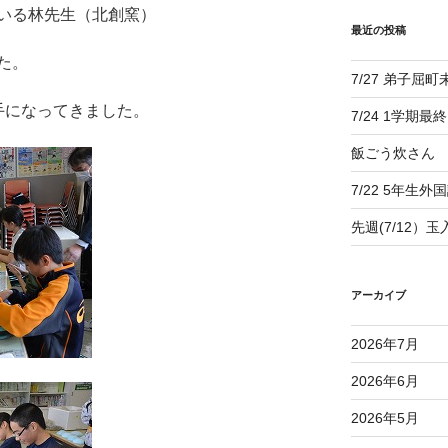
いる林先生（北創窯）
最近の投稿
た。
7/27 弟子屈
手になってきました。
7/24 1学期最
飯ごう炊さん
7/22 5年生外
先週(7/12）
アーカイブ
2026年7月
2026年6月
2026年5月