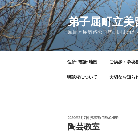
コ
ン
テ
弟子屈町立美
ン
摩周と屈斜路の自然に囲まれた
ツ
へ
ス
キ
住所･電話･地図
ご挨拶・学校
ッ
プ
特認校について
大切なお知ら
投
2020年2月7日
投稿者:
TEACHER
稿
陶芸教室
日: