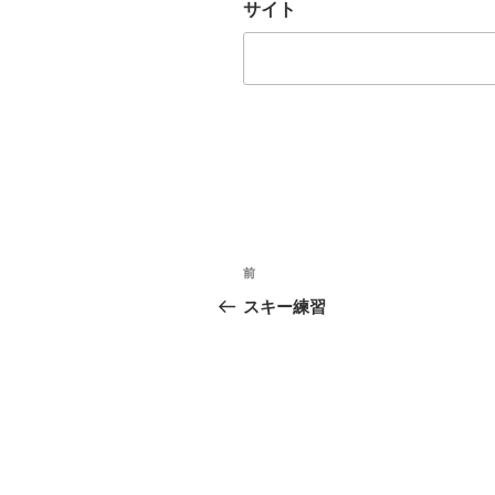
サイト
投
前
前
稿
の
スキー練習
投
ナ
稿
ビ
ゲ
ー