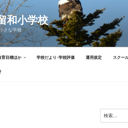
留和小学校
小さな学校
教育目標ほか
学校だより･学校評価
運用規定
スクー
せ
検
索: