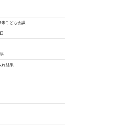
町未来こども会議
終日
国語
玉入れ結果