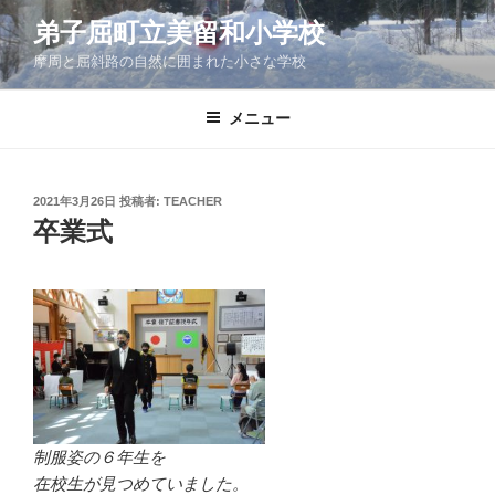
コ
弟子屈町立美留和小学校
ン
摩周と屈斜路の自然に囲まれた小さな学校
テ
ン
ツ
メニュー
へ
ス
キ
投
2021年3月26日
投稿者:
TEACHER
稿
ッ
卒業式
日:
プ
制服姿の６年生を
在校生が見つめていました。