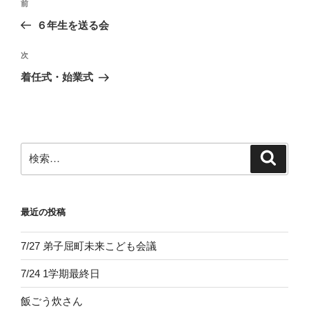
前
前
稿
の
６年生を送る会
ナ
投
ビ
稿
次
次
ゲ
の
着任式・始業式
投
ー
稿
シ
ョ
ン
検
検
索
索:
最近の投稿
7/27 弟子屈町未来こども会議
7/24 1学期最終日
飯ごう炊さん