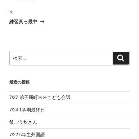
ナ
投
ビ
稿
次
次
ゲ
の
練習真っ最中
投
ー
稿
シ
ョ
ン
検
検
索
索:
最近の投稿
7/27 弟子屈町未来こども会議
7/24 1学期最終日
飯ごう炊さん
7/22 5年生外国語