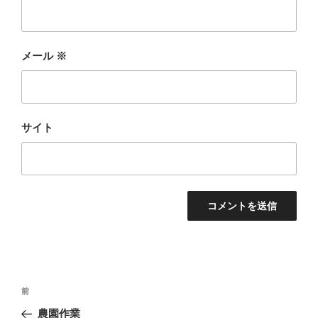
メール
※
サイト
投
前
前
稿
の
農園作業