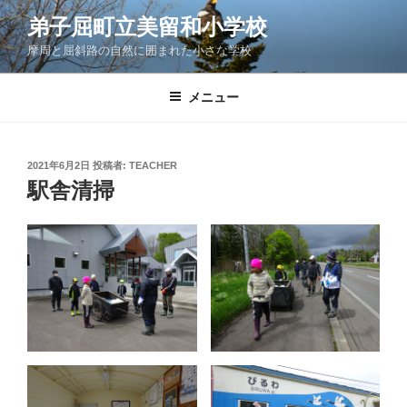
コ
弟子屈町立美留和小学校
ン
摩周と屈斜路の自然に囲まれた小さな学校
テ
ン
ツ
メニュー
へ
ス
キ
投
2021年6月2日
投稿者:
TEACHER
稿
ッ
駅舎清掃
日:
プ