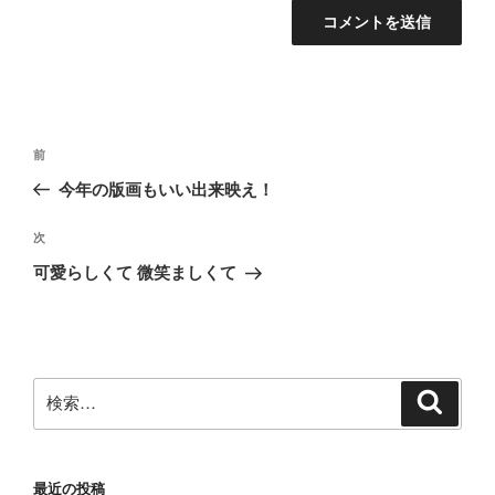
投
前
前
稿
の
今年の版画もいい出来映え！
ナ
投
ビ
稿
次
次
ゲ
の
可愛らしくて 微笑ましくて
投
ー
稿
シ
ョ
ン
検
検
索
索:
最近の投稿