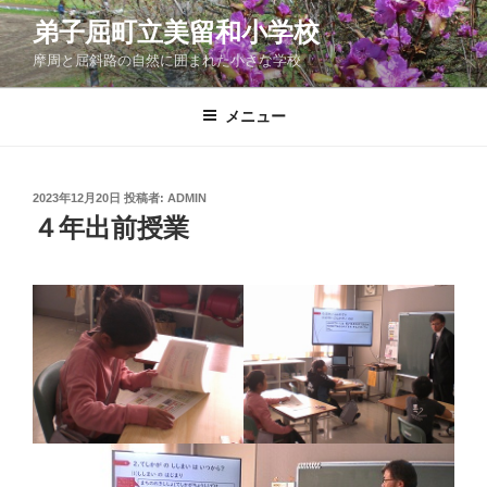
コ
弟子屈町立美留和小学校
ン
摩周と屈斜路の自然に囲まれた小さな学校
テ
ン
ツ
メニュー
へ
ス
キ
投
2023年12月20日
投稿者:
ADMIN
稿
ッ
４年出前授業
日:
プ