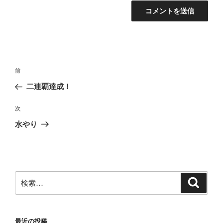
投
前
前
稿
の
二連覇達成！
ナ
投
ビ
稿
次
次
ゲ
の
水やり
投
ー
稿
シ
ョ
ン
検
検
索
索:
最近の投稿