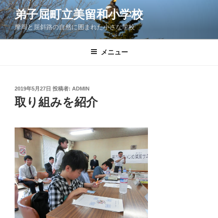
コ
弟子屈町立美留和小学校
ン
摩周と屈斜路の自然に囲まれた小さな学校
テ
ン
ツ
メニュー
へ
ス
キ
投
2019年5月27日
投稿者:
ADMIN
稿
ッ
取り組みを紹介
日:
プ