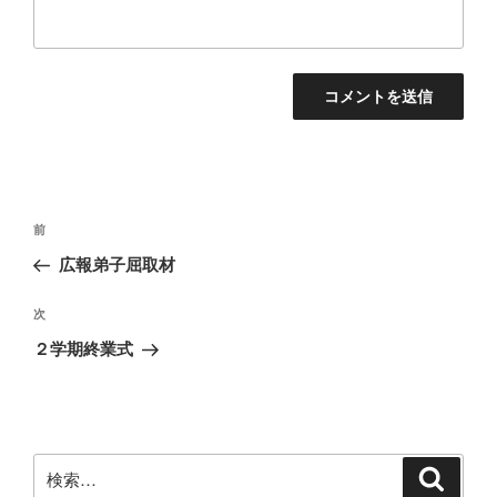
投
前
前
稿
の
広報弟子屈取材
ナ
投
ビ
稿
次
次
ゲ
の
２学期終業式
投
ー
稿
シ
ョ
ン
検
検
索
索: