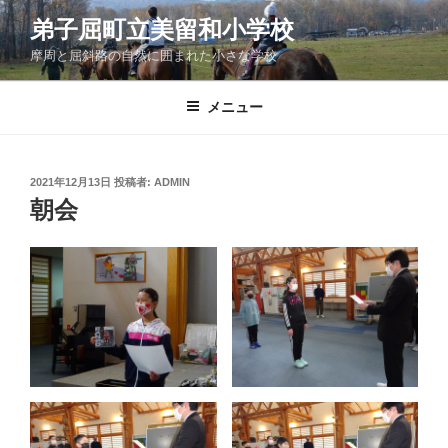
コ
弟子屈町立美留和小学校
ン
摩周と屈斜路の自然に囲まれた小さな学校
テ
ン
ツ
メニュー
へ
ス
キ
投
2021年12月13日
投稿者:
ADMIN
稿
ッ
朝会
日:
プ