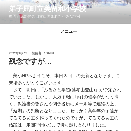
コ
弟子屈町立美留和小学校
ン
摩周と屈斜路の自然に囲まれた小さな学校
テ
ン
ツ
メニュー
へ
ス
キ
投
2022年6月23日
投稿者:
ADMIN
稿
ッ
残念ですが…
日:
プ
美小HPへようこそ。本日３回目の更新となります。ご
来場ありがとうございます。
さて、明日は「ふるさと学習(藻琴山登山)」が予定され
ていました。しかし、天気予報は｢雨｣の確率がかなり高
く、保護者の皆さんや関係各所にメール等で連絡の上、
「延期」の判断となりました。せっかく高学年の子達が
てるてる坊主を作ってくれたのですが、てるてる坊主の
活躍は、来週29日(水)まで持ち越しとなりました。