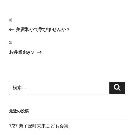
投
前
前
稿
の
美留和小で学びませんか？
ナ
投
ビ
稿
次
次
ゲ
の
お弁当day☺
投
ー
稿
シ
ョ
ン
検
検
索
索:
最近の投稿
7/27 弟子屈町未来こども会議