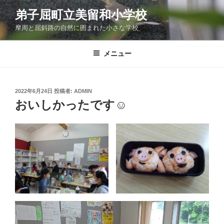
コ
弟子屈町立美留和小学校
ン
摩周と屈斜路の自然に囲まれた小さな学校
テ
ン
ツ
メニュー
へ
ス
キ
投
2022年6月24日
投稿者:
ADMIN
稿
ッ
おいしかったです☺
日:
プ