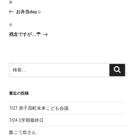
前
前
稿
の
お弁当day☺
ナ
投
ビ
稿
次
次
ゲ
の
残念ですが…☂
投
ー
稿
シ
ョ
ン
検
検
索
索:
最近の投稿
7/27 弟子屈町未来こども会議
7/24 1学期最終日
飯ごう炊さん