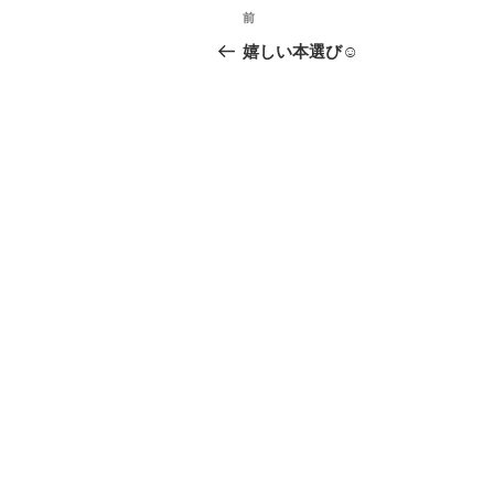
投
前
前
稿
の
嬉しい本選び☺
投
ナ
稿
ビ
ゲ
ー
シ
ョ
ン