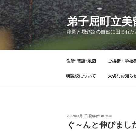
コ
ン
テ
弟子屈町立美
ン
摩周と屈斜路の自然に囲まれた
ツ
へ
ス
キ
住所･電話･地図
ご挨拶・学校
ッ
プ
特認校について
大切なお知ら
投
2022年7月8日
投稿者:
ADMIN
稿
ぐ～んと伸びまし
日: