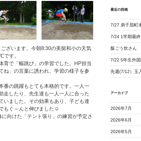
最近の投稿
7/27 弟子屈
7/24 1学期最
ございます。今朝8:30の美留和小の天気
飯ごう炊さん
8℃です。
7/22 5年生外
育で「幅跳び」の学習でした。HP担当
てね」の言葉に誘われ、学習の様子を参
先週(7/12）
本番の跳躍もとても本格的です。一人一
助走したり、先生達も一人一人に合った
アーカイブ
ていました。その効果もあり、子ども達
2026年7月
でもぐ～んと伸びました☺
修に向けた「テント張り」の練習が予定さ
2026年6月
2026年5月