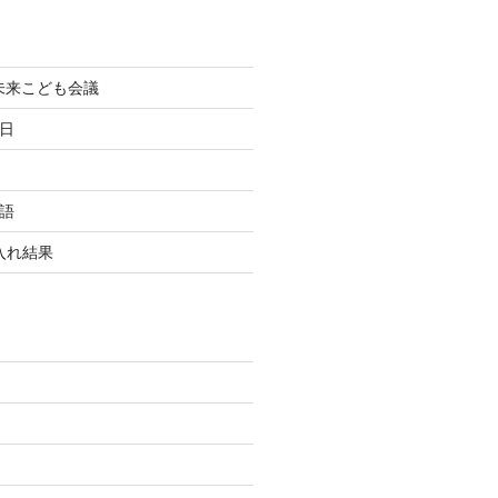
町未来こども会議
終日
国語
玉入れ結果