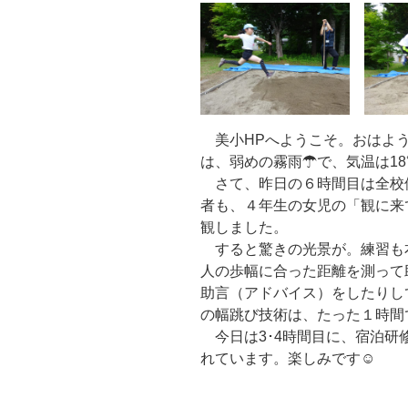
美小HPへようこそ。おはよう
は、弱めの霧雨☂で、気温は1
さて、昨日の６時間目は全校体
者も、４年生の女児の「観に来
観しました。
すると驚きの光景が。練習も
人の歩幅に合った距離を測って
助言（アドバイス）をしたりし
の幅跳び技術は、たった１時間
今日は3･4時間目に、宿泊研
れています。楽しみです☺