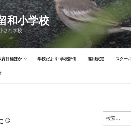
留和小学校
小さな学校
教育目標ほか
学校だより･学校評価
運用規定
スクー
せ
検
た☺
索: