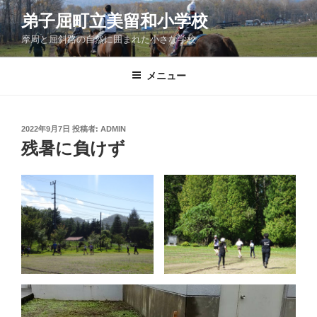
コ
弟子屈町立美留和小学校
ン
摩周と屈斜路の自然に囲まれた小さな学校
テ
ン
ツ
メニュー
へ
ス
キ
投
2022年9月7日
投稿者:
ADMIN
稿
ッ
残暑に負けず
日:
プ