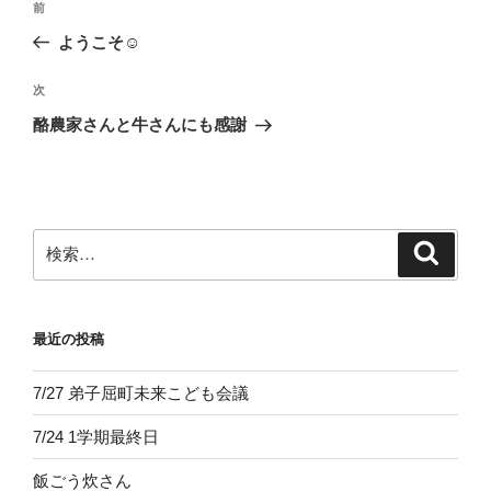
前
前
稿
の
ようこそ☺
ナ
投
ビ
稿
次
次
ゲ
の
酪農家さんと牛さんにも感謝
投
ー
稿
シ
ョ
ン
検
検
索
索:
最近の投稿
7/27 弟子屈町未来こども会議
7/24 1学期最終日
飯ごう炊さん