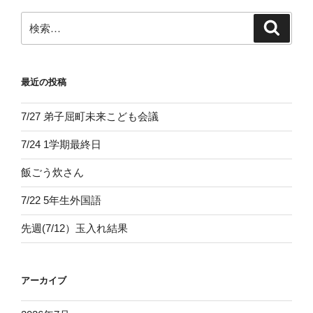
ョ
ン
検
検
索
索:
最近の投稿
7/27 弟子屈町未来こども会議
7/24 1学期最終日
飯ごう炊さん
7/22 5年生外国語
先週(7/12）玉入れ結果
アーカイブ