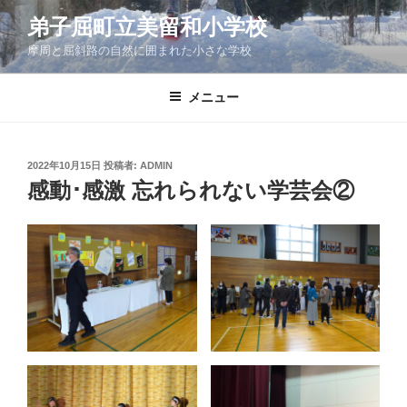
コ
弟子屈町立美留和小学校
ン
摩周と屈斜路の自然に囲まれた小さな学校
テ
ン
ツ
メニュー
へ
ス
キ
投
2022年10月15日
投稿者:
ADMIN
稿
ッ
感動･感激 忘れられない学芸会②
日:
プ