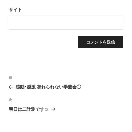
サイト
投
前
前
稿
の
感動･感激 忘れられない学芸会①
ナ
投
ビ
稿
次
次
ゲ
の
明日は二計測です☺
投
ー
稿
シ