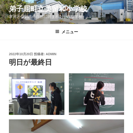
コ
弟子屈町立美留和小学校
ン
摩周と屈斜路の自然に囲まれた小さな学校
テ
ン
ツ
メニュー
へ
ス
キ
投
2022年10月20日
投稿者:
ADMIN
稿
ッ
明日が最終日
日:
プ