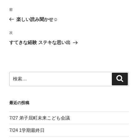
投
前
前
稿
の
楽しい読み聞かせ☺
ナ
投
ビ
稿
次
次
ゲ
の
すてきな経験 ステキな思い出
投
ー
稿
シ
ョ
ン
検
検
索
索:
最近の投稿
7/27 弟子屈町未来こども会議
7/24 1学期最終日