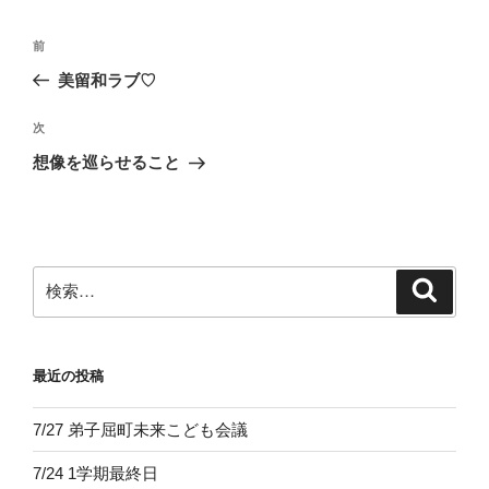
投
前
前
稿
の
美留和ラブ♡
ナ
投
ビ
稿
次
次
ゲ
の
想像を巡らせること
投
ー
稿
シ
ョ
ン
検
検
索
索:
最近の投稿
7/27 弟子屈町未来こども会議
7/24 1学期最終日