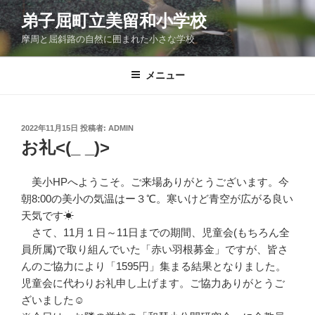
コ
弟子屈町立美留和小学校
ン
摩周と屈斜路の自然に囲まれた小さな学校
テ
ン
ツ
メニュー
へ
ス
キ
投
2022年11月15日
投稿者:
ADMIN
稿
ッ
お礼<(_ _)>
日:
プ
美小HPへようこそ。ご来場ありがとうございます。今
朝8:00の美小の気温はー３℃。寒いけど青空が広がる良い
天気です☀
さて、11月１日～11日までの期間、児童会(もちろん全
員所属)で取り組んでいた「赤い羽根募金」ですが、皆さ
んのご協力により「1595円」集まる結果となりました。
児童会に代わりお礼申し上げます。ご協力ありがとうご
ざいました☺