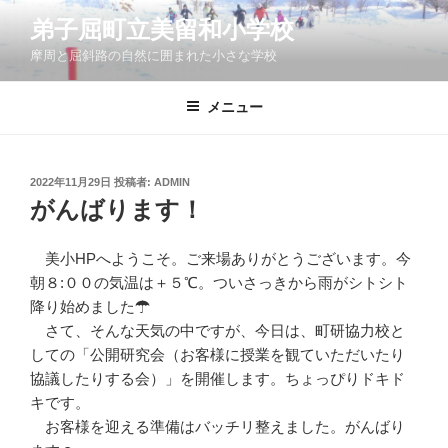
コ
弟子屈町立美留和小学校
ン
摩周と屈斜路の自然に囲まれた小さな学校
テ
ン
ツ
メニュー
へ
ス
キ
投
2022年11月29日
投稿者:
ADMIN
稿
ッ
がんばります！
日:
プ
美小HPへようこそ。ご来場ありがとうございます。今
朝８:００の気温は＋５℃。ついさっきから雨がシトシト
降り始めました☂
さて、そんな天気の中ですが、今日は、町研協力校と
しての「公開研究会（お客様に授業を観ていただいたり
協議したりする会）」を開催します。ちょっぴりドキド
キです。
お客様を迎える準備はバッチリ整えました。がんばり