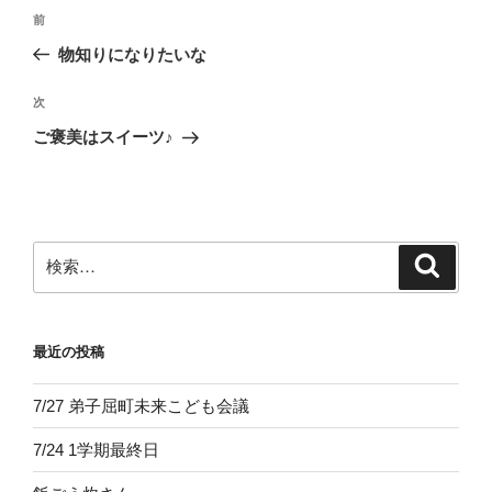
投
前
前
稿
の
物知りになりたいな
ナ
投
ビ
稿
次
次
ゲ
の
ご褒美はスイーツ♪
投
ー
稿
シ
ョ
ン
検
検
索
索:
最近の投稿
7/27 弟子屈町未来こども会議
7/24 1学期最終日