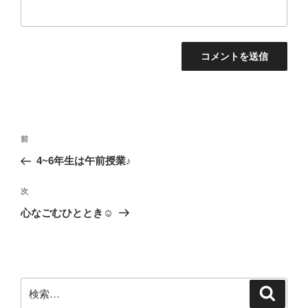
投
前
前
稿
の
4~6年生は午前授業♪
ナ
投
ビ
稿
次
次
ゲ
の
心なごむひととき☺
投
ー
稿
シ
ョ
ン
検
検
索
索: