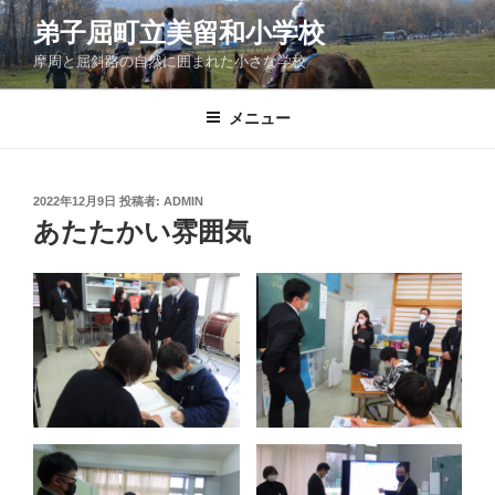
コ
弟子屈町立美留和小学校
ン
摩周と屈斜路の自然に囲まれた小さな学校
テ
ン
ツ
メニュー
へ
ス
キ
投
2022年12月9日
投稿者:
ADMIN
稿
ッ
あたたかい雰囲気
日:
プ