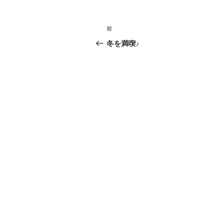
投
前
前
稿
の
冬を満喫♪
投
ナ
稿
ビ
ゲ
ー
シ
ョ
ン