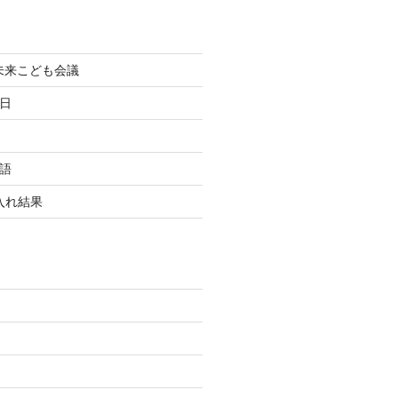
町未来こども会議
終日
国語
玉入れ結果