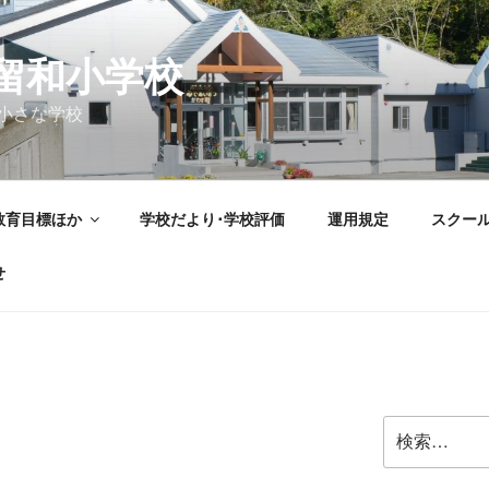
留和小学校
小さな学校
教育目標ほか
学校だより･学校評価
運用規定
スクー
せ
検
索: