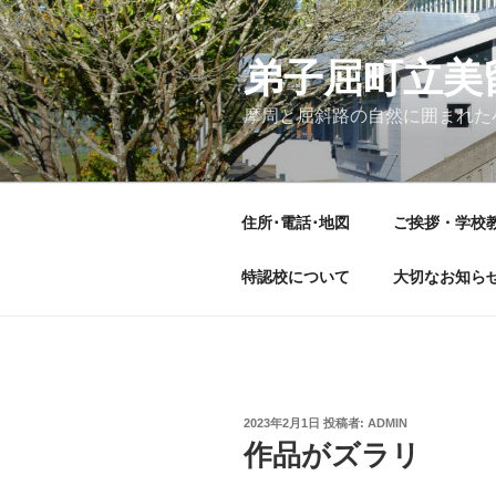
コ
ン
テ
弟子屈町立美
ン
摩周と屈斜路の自然に囲まれた
ツ
へ
ス
キ
住所･電話･地図
ご挨拶・学校
ッ
プ
特認校について
大切なお知ら
投
2023年2月1日
投稿者:
ADMIN
稿
作品がズラリ
日: