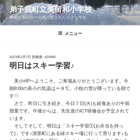
コ
弟子屈町立美留和小学校
ン
摩周と屈斜路の自然に囲まれた小さな学校
テ
ン
ツ
メニュー
へ
ス
キ
投
2023年2月7日
投稿者:
ADMIN
稿
ッ
明日はスキー学習♪
日:
プ
美小HPへようこそ。ご来場ありがとうございます。今
朝8:00の美小の気温はー８℃。小粒の雪が降っている朝で
す☃
さて、昨日に引き続き、今日７日(火)も給食ありの午前
授業です。午後からは、先生達のICT研修会が予定されて
います。
そしてそして、明日は「スキー学習①(お弁当を持っ
て)」です♪清里町にある緑スキー場に行って滑ります♪も