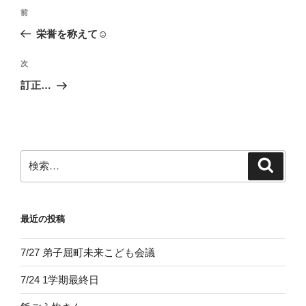
投
前
前
稿
の
栄誉を称えて☺
ナ
投
ビ
稿
次
次
ゲ
の
訂正…
投
ー
稿
シ
ョ
ン
検
検
索
索:
最近の投稿
7/27 弟子屈町未来こども会議
7/24 1学期最終日