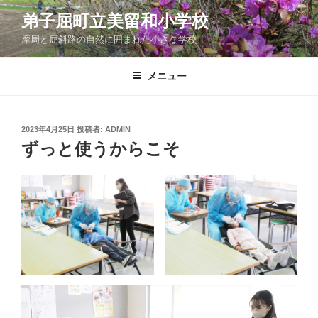
コ
弟子屈町立美留和小学校
ン
摩周と屈斜路の自然に囲まれた小さな学校
テ
ン
ツ
メニュー
へ
ス
キ
投
2023年4月25日
投稿者:
ADMIN
稿
ッ
ずっと使うからこそ
日:
プ