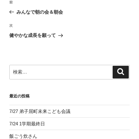
前
前
稿
の
みんなで朝の会＆朝会
ナ
投
ビ
稿
次
次
ゲ
の
健やかな成長を願って
投
ー
稿
シ
ョ
ン
検
検
索
索:
最近の投稿
7/27 弟子屈町未来こども会議
7/24 1学期最終日
飯ごう炊さん