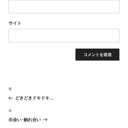
サイト
投
前
前
稿
の
どきどきドキドキ…
ナ
投
ビ
稿
次
次
ゲ
の
出会い･触れ合い
投
ー