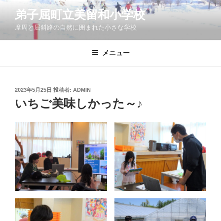
コ
弟子屈町立美留和小学校
ン
摩周と屈斜路の自然に囲まれた小さな学校
テ
ン
ツ
メニュー
へ
ス
キ
投
2023年5月25日
投稿者:
ADMIN
稿
ッ
いちご美味しかった～♪
日:
プ