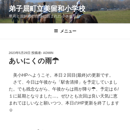
コ
弟子屈町立美留和小学校
ン
摩周と屈斜路の自然に囲まれた小さな学校
テ
ン
ツ
メニュー
へ
ス
キ
投
2023年5月29日
投稿者:
ADMIN
稿
ッ
あいにくの雨☂
日:
プ
美小HPへようこそ。本日２回目(最終)の更新です。
さて、今日は午後から「駅舎清掃」を予定していまし
た。でも残念ながら、午後からは雨が降り☂、予定は６/
１に延期となりました…。ぜひとも次回は良い天気に恵
まれてほしいなと願いつつ、本日のHP更新を終了します
☺