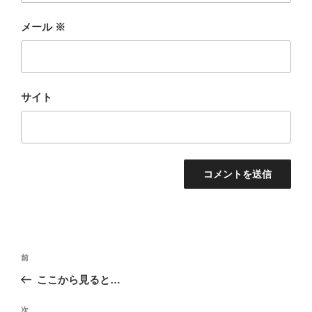
メール
※
サイト
投
前
前
稿
の
ここから見ると…
ナ
投
ビ
稿
次
次