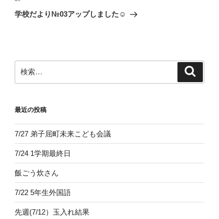
ゲ
の
学校だより№03アップしました☺
投
ー
稿
シ
ョ
ン
検
検
索
索:
最近の投稿
7/27 弟子屈町未来こども会議
7/24 1学期最終日
飯ごう炊さん
7/22 5年生外国語
先週(7/12）玉入れ結果