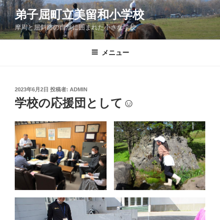
コ
弟子屈町立美留和小学校
ン
摩周と屈斜路の自然に囲まれた小さな学校
テ
ン
ツ
メニュー
へ
ス
キ
投
2023年6月2日
投稿者:
ADMIN
稿
ッ
学校の応援団として☺
日:
プ