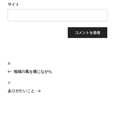
サイト
投
前
前
稿
の
地域の風を感じながら
ナ
投
ビ
稿
次
次
ゲ
の
ありがたいこと
投
ー
稿
シ
ョ