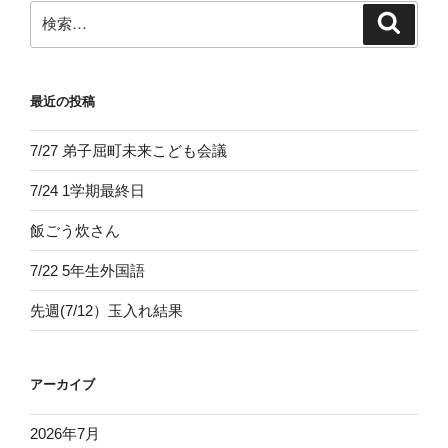
ン
検
検
索
索:
最近の投稿
7/27 弟子屈町未来こども会議
7/24 1学期最終日
飯ごう炊さん
7/22 5年生外国語
先週(7/12）玉入れ結果
アーカイブ
2026年7月