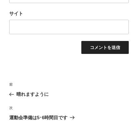
サイト
投
前
前
稿
の
晴れますように
ナ
投
ビ
稿
次
次
ゲ
の
運動会準備は5･6時間目です
投
ー
稿
シ