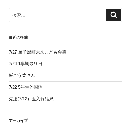
ョ
ン
検
検
索
索:
最近の投稿
7/27 弟子屈町未来こども会議
7/24 1学期最終日
飯ごう炊さん
7/22 5年生外国語
先週(7/12）玉入れ結果
アーカイブ