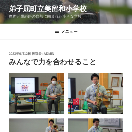
コ
弟子屈町立美留和小学校
ン
摩周と屈斜路の自然に囲まれた小さな学校
テ
ン
ツ
メニュー
へ
ス
キ
投
2023年6月12日
投稿者:
ADMIN
稿
ッ
みんなで力を合わせること
日:
プ