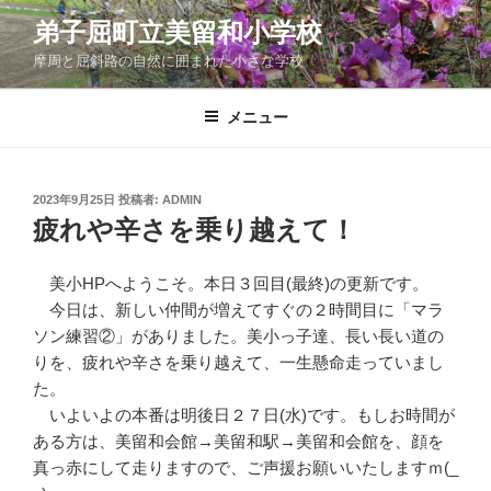
コ
弟子屈町立美留和小学校
ン
摩周と屈斜路の自然に囲まれた小さな学校
テ
ン
ツ
メニュー
へ
ス
キ
投
2023年9月25日
投稿者:
ADMIN
稿
ッ
疲れや辛さを乗り越えて！
日:
プ
美小HPへようこそ。本日３回目(最終)の更新です。
今日は、新しい仲間が増えてすぐの２時間目に「マラ
ソン練習②」がありました。美小っ子達、長い長い道の
りを、疲れや辛さを乗り越えて、一生懸命走っていまし
た。
いよいよの本番は明後日２７日(水)です。もしお時間が
ある方は、美留和会館→美留和駅→美留和会館を、顔を
真っ赤にして走りますので、ご声援お願いいたしますｍ(_