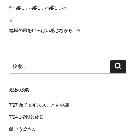
稿
の
嬉しい♪嬉しい♫嬉しい♬
ナ
投
ビ
稿
次
次
ゲ
の
地域の風をいっぱい感じながら
投
ー
稿
シ
ョ
ン
検
検
索
索:
最近の投稿
7/27 弟子屈町未来こども会議
7/24 1学期最終日
飯ごう炊さん