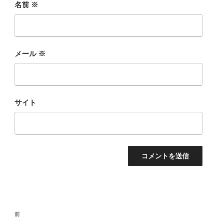
名前
※
メール
※
サイト
投
前
前