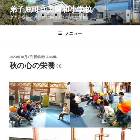
コ
弟子屈町立美留和小学校
ン
摩周と屈斜路の自然に囲まれた小さな学校
テ
ン
ツ
メニュー
へ
ス
キ
投
2023年10月4日
投稿者:
ADMIN
稿
ッ
秋の心の栄養☺
日:
プ