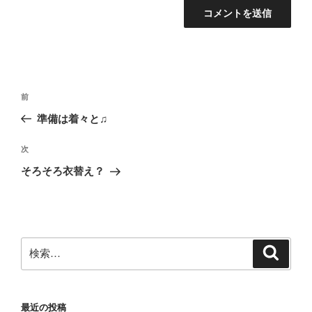
投
前
前
稿
の
準備は着々と♫
ナ
投
ビ
稿
次
次
ゲ
の
そろそろ衣替え？
投
ー
稿
シ
ョ
ン
検
検
索
索:
最近の投稿