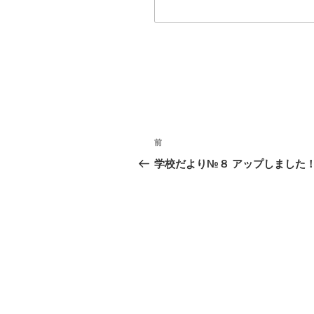
投
前
前
稿
の
学校だより№８ アップしました
投
ナ
稿
ビ
ゲ
ー
シ