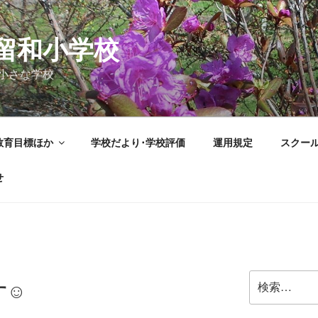
留和小学校
小さな学校
教育目標ほか
学校だより･学校評価
運用規定
スクー
せ
検
す☺
索: