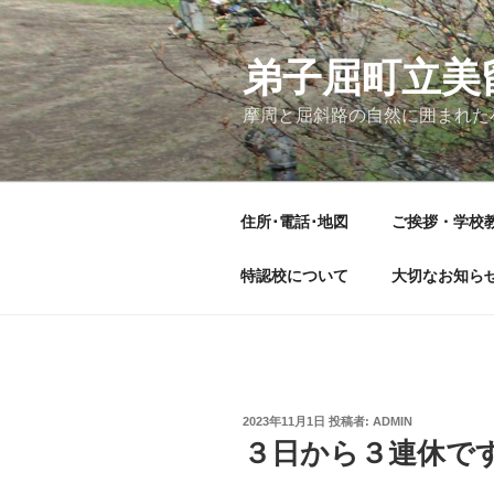
コ
ン
テ
弟子屈町立美
ン
摩周と屈斜路の自然に囲まれた
ツ
へ
ス
キ
住所･電話･地図
ご挨拶・学校
ッ
プ
特認校について
大切なお知ら
投
2023年11月1日
投稿者:
ADMIN
稿
３日から３連休で
日: