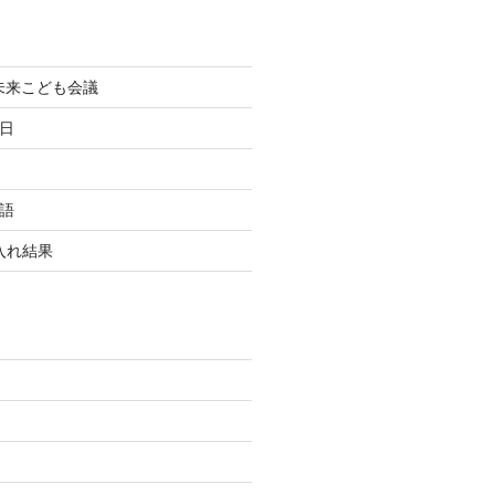
町未来こども会議
終日
国語
玉入れ結果