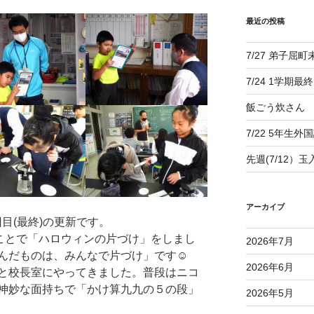
最近の投稿
7/27 弟子屈
7/24 1学期最
飯ごう炊さん
7/22 5年生外
先週(7/12）
アーカイブ
目(最終)の更新です。
ことで「ハロウィンの片づけ」をしまし
2026年7月
んだものは、みんなで片づけ」です☺
2026年6月
と校長室にやってきました。普段はニコ
神妙な面持ちで「かけ算九九の５の段」
2026年5月