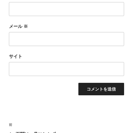
メール
※
サイト
投
前
前
稿
の