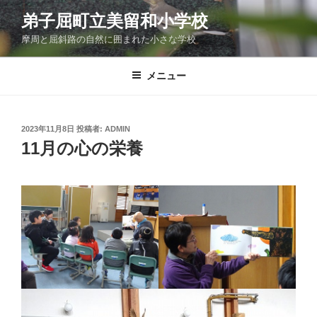
コ
弟子屈町立美留和小学校
ン
摩周と屈斜路の自然に囲まれた小さな学校
テ
ン
ツ
メニュー
へ
ス
キ
投
2023年11月8日
投稿者:
ADMIN
稿
ッ
11月の心の栄養
日:
プ