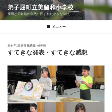
コ
弟子屈町立美留和小学校
ン
摩周と屈斜路の自然に囲まれた小さな学校
テ
ン
ツ
メニュー
へ
ス
キ
投
2024年1月25日
投稿者:
ADMIN
稿
ッ
すてきな発表・すてきな感想
日:
プ