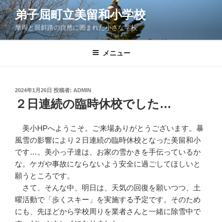
コ
弟子屈町立美留和小学校
ン
摩周と屈斜路の自然に囲まれた小さな学校
テ
ン
ツ
メニュー
へ
ス
キ
投
2024年1月26日
投稿者:
ADMIN
稿
ッ
２日連続の臨時休校でした…
日:
プ
美小HPへようこそ。ご来場ありがとうございます。暴
風雪の影響により２日連続の臨時休校となった美留和小
です…。美小っ子達は、お家の雪かきを手伝っているか
な。ケガや事故にならないよう安全に過ごしてほしいと
願うところです。
さて、そんな中、明日は、天気の回復を願いつつ、土
曜活動で「歩くスキー」を実施する予定です。そのため
にも、先ほどから学校周りを業者さんと一緒に除雪中で