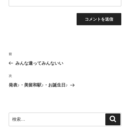
投
前
前
稿
の
みんな違ってみんないい
ナ
投
ビ
稿
次
次
ゲ
の
発表♪・美留和駅♪・お誕生日♪
投
ー
稿
シ
ョ
ン
検
検
索
索: